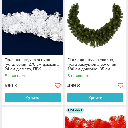
Гірлянда штучна хвойна,
Гірлянда штучна хвойна,
густа, білий, 270 см довжина,
густа закруглена, зелений,
24 см діаметр, ПВХ
180 см довжина, 35 см
(МГГ-24/1)
діаметр, ПВХ (МГГ-180/V)
В наявності
В наявності
596
499
₴
₴
Купити
Купити
Новинка