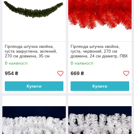
Гірлянда штучна хвойна,
Гірлянда штучна хвойна,
густа закруглена, зелений,
густа, червоний, 270 см
270 см довжина, 35 см
довжина, 24 см діаметр, ПВХ
діаметр, ПВХ (МГГ-270/V)
(МГГ-24/5)
В наявності
В наявності
954
669
₴
₴
Купити
Купити