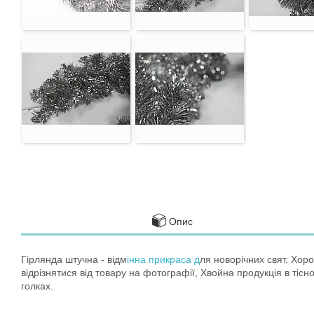
Опис
Гірлянда штучна - відм
інна прикраса д
ля новорічних свят. Хоро
відрізнятися від товару на фотографії, Хвойна продукція в тісн
голках.