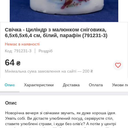
Свічка - Циліндр з малюнком сніговика,
6,5x6,5x6,4 см, білий, парафін (791231-3)
Немає в наявності
Код: 791231-3
Роздріб
64
₴
Мінімальна сума замовлення на сайті — 200 ₴
Опис
Характеристики
Доставка
Оплата
Умови п
Опис
Новорічна вечеря зі свічками звучить, як дуже хороша ідея.
Уявіть собі. Ви дістаєте улюблений посуд, сервіруєте стіл,
ставите улюблені страви, і куди без олів’є? А потім у центрі