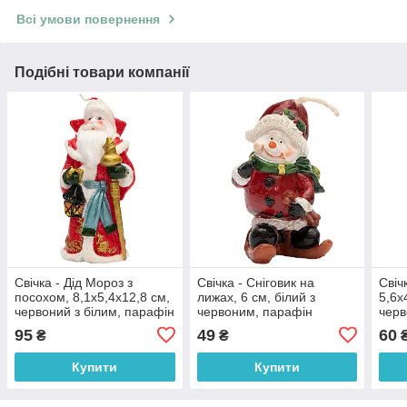
Всі умови повернення
Подібні товари компанії
Свічка - Дід Мороз з
Свічка - Сніговик на
Свіч
посохом, 8,1x5,4x12,8 см,
лижах, 6 см, білий з
5,6x
червоний з білим, парафін
червоним, парафін
черв
(790685-2)
(790234-4)
(790
95
49
60
₴
₴
Купити
Купити