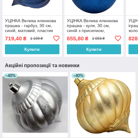
УЦІНКА Велика ялинкова
УЦІНКА Велика ялинкова
УЦІН
іграшка - гарбуз, 30 см,
іграшка - куля, 30 см,
ігра
синій, матовий, пластик
синій з присипкою,
золо
(030545-3)
пластик (031382-1)
плас
719,40
655,80
828
₴
₴
1 199 ₴
1 093 ₴
Купити
Купити
Акційні пропозиції та новинки
–40%
–40%