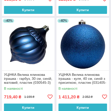
Купити
Купити
–40%
–40%
УЦІНКА Велика ялинкова
УЦІНКА Велика ялинкова
іграшка - гарбуз, 30 см, синій,
іграшка - куля, 40 см, синій з
матовий, пластик (030545-3)
присипкою, пластик (031405-
5)
В наявності
В наявності
719,40
1 411,20
₴
₴
1 199 ₴
2 352 ₴
Купити
Купити