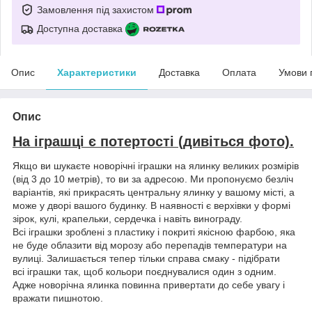
Замовлення під захистом
Доступна доставка
Опис
Характеристики
Доставка
Оплата
Умови 
Опис
На іграшці є потертості (дивіться фото).
Якщо ви шукаєте новорічні іграшки на ялинку великих розмірів
(від 3 до 10 метрів), то ви за адресою. Ми пропонуємо безліч
варіантів, які прикрасять центральну ялинку у вашому місті, а
може у дворі вашого будинку. В наявності є верхівки у формі
зірок, кулі, крапельки, сердечка і навіть винограду.
Всі іграшки зроблені з пластику і покриті якісною фарбою, яка
не буде облазити від морозу або перепадів температури на
вулиці. Залишається тепер тільки справа смаку - підібрати
всі іграшки так, щоб кольори поєднувалися один з одним.
Адже новорічна ялинка повинна привертати до себе увагу і
вражати пишнотою.