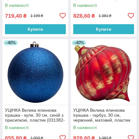
(030545-1)
6)
В наявності
В наявності
719,40
828,60
₴
₴
1 199 ₴
1 381 ₴
Купити
Купити
–40%
–40%
УЦІНКА Велика ялинкова
УЦІНКА Велика ялинкова
іграшка - куля, 30 см, синій з
іграшка - гарбуз, 30 см,
присипкою, пластик (031382-
червоний, матовий, пластик
1)
(030552-5)
В наявності
В наявності
655,80
828,60
₴
₴
1 093 ₴
1 381 ₴