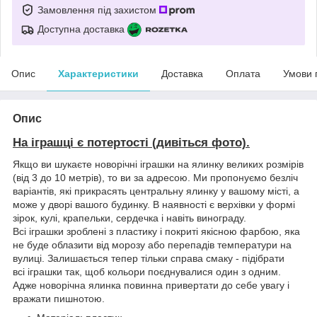
Замовлення під захистом
Доступна доставка
Опис
Характеристики
Доставка
Оплата
Умови 
Опис
На іграшці є потертості (дивіться фото).
Якщо ви шукаєте новорічні іграшки на ялинку великих розмірів
(від 3 до 10 метрів), то ви за адресою. Ми пропонуємо безліч
варіантів, які прикрасять центральну ялинку у вашому місті, а
може у дворі вашого будинку. В наявності є верхівки у формі
зірок, кулі, крапельки, сердечка і навіть винограду.
Всі іграшки зроблені з пластику і покриті якісною фарбою, яка
не буде облазити від морозу або перепадів температури на
вулиці. Залишається тепер тільки справа смаку - підібрати
всі іграшки так, щоб кольори поєднувалися один з одним.
Адже новорічна ялинка повинна привертати до себе увагу і
вражати пишнотою.