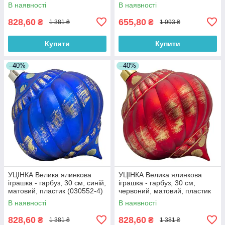
6)
1)
В наявності
В наявності
828,60
655,80
₴
₴
1 381 ₴
1 093 ₴
Купити
Купити
–40%
–40%
УЦІНКА Велика ялинкова
УЦІНКА Велика ялинкова
іграшка - гарбуз, 30 см, синій,
іграшка - гарбуз, 30 см,
матовий, пластик (030552-4)
червоний, матовий, пластик
(030552-5)
В наявності
В наявності
828,60
828,60
₴
₴
1 381 ₴
1 381 ₴