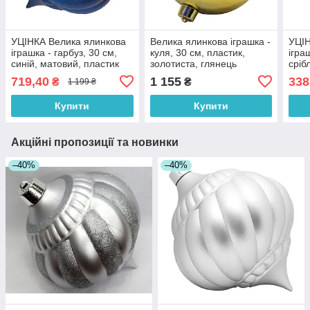
УЦІНКА Велика ялинкова
Велика ялинкова іграшка -
УЦІН
іграшка - гарбуз, 30 см,
куля, 30 см, пластик,
ігра
синій, матовий, пластик
золотиста, глянець
сріб
(030545-3)
(034345)
(030
719,40
1 155
338
₴
₴
1 199 ₴
Купити
Купити
Акційні пропозиції та новинки
–40%
–40%