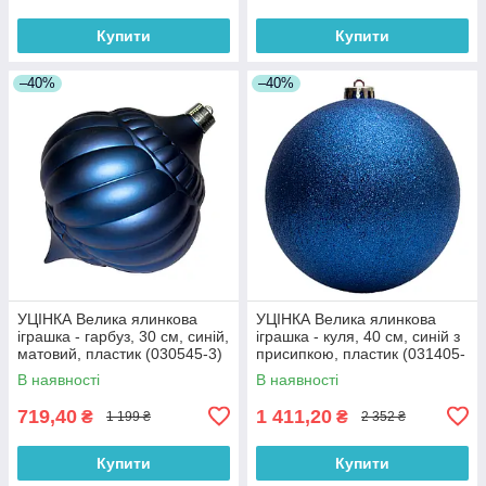
Купити
Купити
–40%
–40%
УЦІНКА Велика ялинкова
УЦІНКА Велика ялинкова
іграшка - гарбуз, 30 см, синій,
іграшка - куля, 40 см, синій з
матовий, пластик (030545-3)
присипкою, пластик (031405-
5)
В наявності
В наявності
719,40
1 411,20
₴
₴
1 199 ₴
2 352 ₴
Купити
Купити