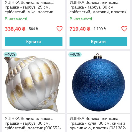
УЦІНКА Велика ялинкова
УЦІНКА Велика ялинкова
іграшка - гарбуз, 25 см,
іграшка - гарбуз, 30 см,
сріблястий, мікс, пластик
сріблястий, матовий, пластик
(030569-1)
(030545-1)
В наявності
В наявності
338,40
719,40
₴
₴
564 ₴
1 199 ₴
Купити
Купити
–40%
–40%
УЦІНКА Велика ялинкова
УЦІНКА Велика ялинкова
іграшка - гарбуз, 30 см,
іграшка - куля, 30 см, синій з
сріблястий, пластик (030552-
присипкою, пластик (031382-