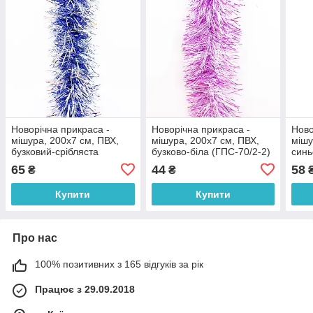
Новорічна прикраса -
Новорічна прикраса -
Ново
мішура, 200x7 см, ПВХ,
мішура, 200x7 см, ПВХ,
мішу
бузковий-срібляста
бузково-біла (ГПС-70/2-2)
синь
(ГС-70/70/2-1)
(ГСС
65
44
58
₴
₴
Купити
Купити
Про нас
100% позитивних з 165 відгуків за рік
Працює з 29.09.2018