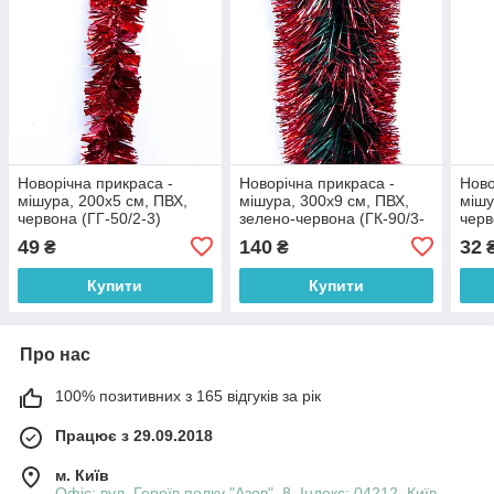
Новорічна прикраса -
Новорічна прикраса -
Ново
мішура, 200x5 см, ПВХ,
мішура, 300x9 см, ПВХ,
мішу
червона (ГГ-50/2-3)
зелено-червона (ГК-90/3-
черв
3)
49
140
32
₴
₴
Купити
Купити
Про нас
100% позитивних з 165 відгуків за рік
Працює з 29.09.2018
м. Київ
Офіс: вул. Героїв полку "Азов", 8, Індекс: 04212, Київ,