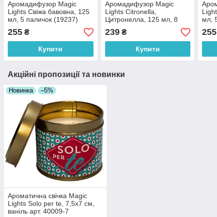
Аромадифузор Magic
Аромадифузор Magic
Аро
Lights Свіжа бавовна, 125
Lights Citronella,
Ligh
мл, 5 паличок (19237)
Цитронелла, 125 мл, 8
мл, 
паличок (MLHD668)
255
239
255
₴
₴
Купити
Купити
Акційні пропозиції та новинки
Новинка
–5%
Ароматична свічка Magic
Lights Solo per te, 7,5x7 см,
ваніль арт. 40009-7