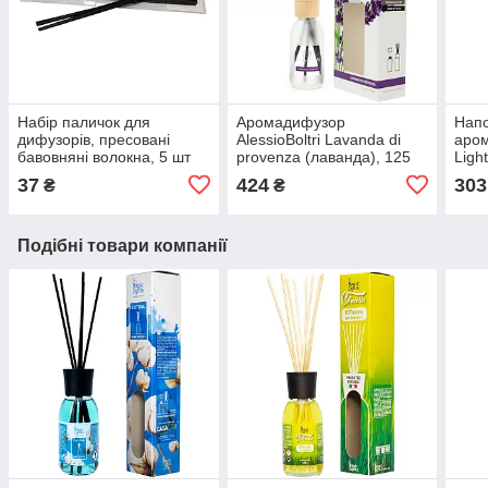
Набір паличок для
Аромадифузор
Нап
дифузорів, пресовані
AlessioBoltri Lavanda di
аро
бавовняні волокна, 5 шт
provenza (лаванда), 125
Ligh
(MZFIB)
мл, 5 паличок (90145)
(250
37
424
303
₴
₴
Подібні товари компанії