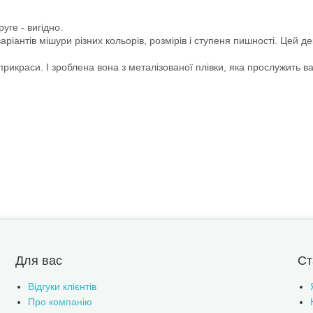
уге - вигідно.
ріантів мішури різних кольорів, розмірів і ступеня пишності. Цей д
рикраси. І зроблена вона з металізованої плівки, яка прослужить ва
Для вас
Ст
Відгуки клієнтів
Про компанію