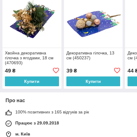
Хвойна декоративна
Декоративна гілочка, 13
Деко
гілочка з ягодами, 18 см
см (450237)
см (
(470693)
49
39
44
₴
₴
Купити
Купити
Про нас
100% позитивних з 165 відгуків за рік
Працює з 29.09.2018
м. Київ