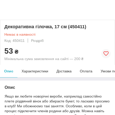
Декоративна гілочка, 17 см (450411)
Немає в наявності
Код: 450411
Роздріб
53
₴
Мінімальна сума замовлення на сайті — 200 ₴
Опис
Характеристики
Доставка
Оплата
Умови п
Опис
Якщо ви любите новорічні вироби, наприклад самостійно
плете різдвяний вінок або збираєте букет, то ласкаво просимо
в клуб! Ми обожнюємо такі заняття. Особливо, коли в цей
процес підключити членів родини або друзів. Можна навіть