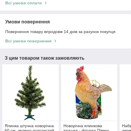
Всі умови оплати
Умови повернення
Повернення товару впродовж 14 днів за рахунок покупця
Всі умови повернення
З цим товаром також замовляють
Ялинка штучна новорічна
Новорічна ялинкова
Набі
60 см, зелено-золотистий,
іграшка - фігурка Півень,
дере