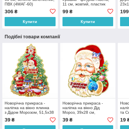
ПВХ (4МАГ-60)
11 см, жовтий, пластик
23x1
(190194)
різн
306
99
199
₴
₴
(060
Купити
Купити
Подібні товари компанії
Новорічна прикраса -
Новорічна прикраса -
Ново
наліпка на вікно ялинка
наліпка на вікно Дід
налі
з Дідом Морозом, 51,5x38
Мороз, 39x28 см,
та С
см, різнокольоровий,
різнокольоровий, папір
різн
39
39
19
₴
₴
папір (471546)
(471782)
(472