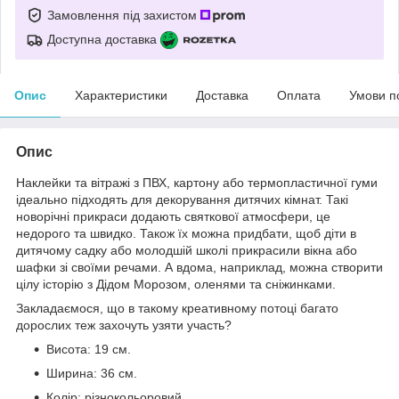
Замовлення під захистом
Доступна доставка
Опис
Характеристики
Доставка
Оплата
Умови п
Опис
Наклейки та вітражі з ПВХ, картону або термопластичної гуми
ідеально підходять для декорування дитячих кімнат. Такі
новорічні прикраси додають святкової атмосфери, це
недорого та швидко. Також їх можна придбати, щоб діти в
дитячому садку або молодшій школі прикрасили вікна або
шафки зі своїми речами. А вдома, наприклад, можна створити
цілу історію з Дідом Морозом, оленями та сніжинками.
Закладаємося, що в такому креативному потоці багато
дорослих теж захочуть узяти участь?
Висота: 19 см.
Ширина: 36 см.
Колір: різнокольоровий.