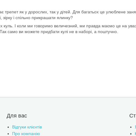
трепет як у дорослих, так у дітей. Для багатьох це улюблене занят
лі, зірку і спільно прикрашати ялинку?
куль. І коли ми говоримо величезний, ми правда маємо це на увазі. 
. Так само ви можете придбати кулі не в наборі, а поштучно.
Для вас
Ст
Відгуки клієнтів
Про компанію