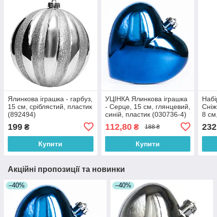
Ялинкова іграшка - гарбуз,
УЦІНКА Ялинкова іграшка
Набі
15 см, сріблястий, пластик
- Серце, 15 см, глянцевий,
Сніж
(892494)
синій, пластик (030736-4)
8 см
(033
199
112,80
232
₴
₴
188 ₴
Купити
Купити
Акційні пропозиції та новинки
–40%
–40%