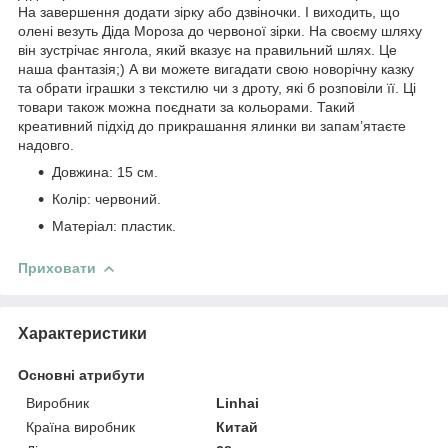
На завершення додати зірку або дзвіночки. І виходить, що
олені везуть Діда Мороза до червоної зірки. На своєму шляху
він зустрічає янгола, який вказує на правильний шлях. Це
наша фантазія;) А ви можете вигадати свою новорічну казку
та обрати іграшки з текстилю чи з дроту, які б розповіли її. Ці
товари також можна поєднати за кольорами. Такий
креативний підхід до прикрашання ялинки ви запам’ятаєте
надовго.
Довжина: 15 см.
Колір: червоний.
Матеріал: пластик.
Приховати
Характеристики
Основні атрибути
Виробник
Linhai
Країна виробник
Китай