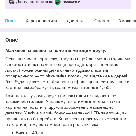
Доступна доставка
Опис
Характеристики
Доставка
Оплата
Умови п
Опис
Малюнок нанесено на полотно методом друку.
Осінь поетична пора року, тому що в цей час можна годинами
спостерігати як промені сонця проходять крізь пожовкле
листя. І кожен осінній день сильно відрізняється від
попереднього — то різка зміна погоди, то віддтінки на дереві
біля будинку вже не ті. Для поетів і фанів цього сезону в нас є
картини, які зображують кращі моменти золотої доби.
Така деталь у домі дарує затишок і стіни виглядають не
такими вже голими. У нашому асортименті можна знайти
картини на полотні зі друком зображень у найменших
деталях. У всіх є милий бонус — маленькі LED-лампочки, які
працюють на батарейках. Вони злегка підсвічують елементи
на картині, тому вона може грати роль нічника.
Висота: 40 см.