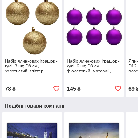
Набір ялинкових іграшок -
Набір ялинкових іграшок -
Ялин
кулі, 3 шт, D8 см,
кулі, 6 шт, D8 см,
D12 
золотистий, гліттер,
фіолетовий, матовий,
плас
пластик (030675-2)
пластик (891022)
78
145
69
₴
₴
Подібні товари компанії