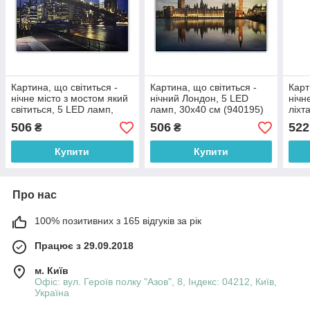
Картина, що світиться -
Картина, що світиться -
Карт
нічне місто з мостом який
нічний Лондон, 5 LЕD
нічн
світиться, 5 LЕD ламп,
ламп, 30x40 см (940195)
ліхт
30x40 см (940188)
ламп
506
506
522
₴
₴
Купити
Купити
Про нас
100% позитивних з 165 відгуків за рік
Працює з 29.09.2018
м. Київ
Офіс: вул. Героїв полку "Азов", 8, Індекс: 04212, Київ,
Україна