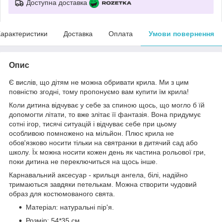
Доступна доставка
арактеристики
Доставка
Оплата
Умови повернення
Опис
Є вислів, що дітям не можна обривати крила. Ми з цим
повністю згодні, тому пропонуємо вам купити їм крила!
Коли дитина відчуває у себе за спиною щось, що могло б їй
допомогти літати, то вже злітає її фантазія. Вона придумує
сотні ігор, тисячі ситуацій і відчуває себе при цьому
особливою помножено на мільйон. Плюс крила не
обов'язково носити тільки на святранки в дитячий сад або
школу. Їх можна носити кожен день як частина рольової гри,
поки дитина не переключиться на щось інше.
Карнавальний аксесуар - крильця ангела, білі, надійно
тримаються завдяки петелькам. Можна створити чудовий
образ для костюмованого свята.
Матеріал: натуральні пір'я.
Розмір: 54*35 см.