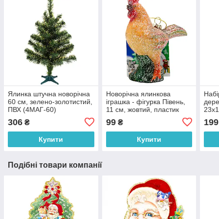
Ялинка штучна новорічна
Новорічна ялинкова
Набі
60 см, зелено-золотистий,
іграшка - фігурка Півень,
дере
ПВХ (4МАГ-60)
11 см, жовтий, пластик
23x1
(190194)
різн
306
99
199
₴
₴
(060
Купити
Купити
Подібні товари компанії