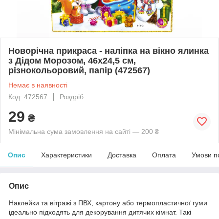
Новорічна прикраса - наліпка на вікно ялинка
з Дідом Морозом, 46x24,5 см,
різнокольоровий, папір (472567)
Немає в наявності
Код: 472567
Роздріб
29
₴
Мінімальна сума замовлення на сайті — 200 ₴
Опис
Характеристики
Доставка
Оплата
Умови п
Опис
Наклейки та вітражі з ПВХ, картону або термопластичної гуми
ідеально підходять для декорування дитячих кімнат. Такі