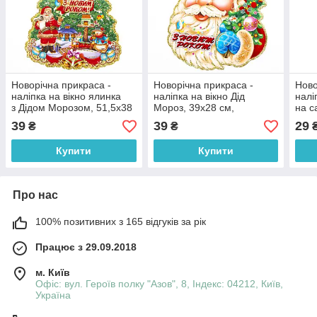
Новорічна прикраса -
Новорічна прикраса -
Ново
наліпка на вікно ялинка
наліпка на вікно Дід
налі
з Дідом Морозом, 51,5x38
Мороз, 39x28 см,
на с
см, різнокольоровий,
різнокольоровий, папір
різн
39
39
29
₴
₴
папір (471546)
(471782)
(471
Купити
Купити
Про нас
100% позитивних з 165 відгуків за рік
Працює з 29.09.2018
м. Київ
Офіс: вул. Героїв полку "Азов", 8, Індекс: 04212, Київ,
Україна