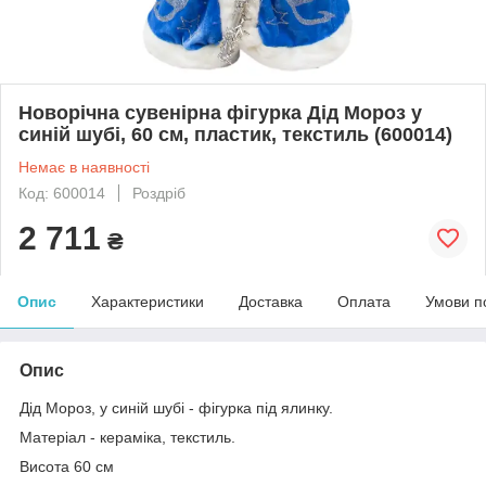
Новорічна сувенірна фігурка Дід Мороз у
синій шубі, 60 см, пластик, текстиль (600014)
Немає в наявності
Код: 600014
Роздріб
2 711
₴
Опис
Характеристики
Доставка
Оплата
Умови п
Опис
Дід Мороз, у синій шубі - фігурка під ялинку.
Матеріал - кераміка, текстиль.
Висота 60 см