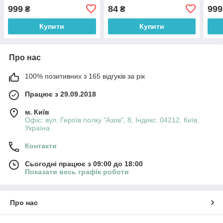
пластик, текстиль
червоний, текстиль,
ведм
999
84
999
₴
₴
(600670)
новорічна фігурка
інте
(000265-14)
(230
Купити
Купити
Про нас
100% позитивних з 165 відгуків за рік
Працює з 29.09.2018
м. Київ
Офіс: вул. Героїв полку "Азов", 8, Індекс: 04212, Київ,
Україна
Контакти
Сьогодні працює з 09:00 до 18:00
Показати весь графік роботи
Про нас