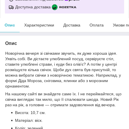
Доступна доставка
Опис
Характеристики
Доставка
Оплата
Умови п
Опис
Новорічна вечеря зі свічками звучить, як дуже хороша ідея.
Уявіть собі. Ви дістаєте улюблений посуд, сервіруєте стіл,
ставите улюблені страви, і куди без олів’є? А потім у центрі
розміщуєте кілька свічок. Щоби дух свята був присутній, то
можна вибрати свічки з новорічною тематикою. Наприклад, у
формі Діда Мороза, сніговика, ялинки або з морозним
орнаментом.
На нашому сайті ви знайдете саме їх. І не переймайтеся, що
свічка виглядає так мило, що її спалювати шкода. Новий Рік
раз на рік, а головне — отримати задоволення від вечора.
Висота: 10,7 см.
Матеріал: віск.
Колір: зелений.