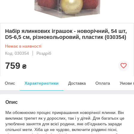
Набір ялинкових іграшок - новорічний, 54 шт,
D5-6,5 см, різнокольоровий, пластик (030354)
Немає в наявності
Код: 030354
Роздріб
759
₴
Опис
Характеристики
Доставка
Оплата
Умови 
Опис
Ми обожнюємо процес прикрашання новорічної ялинки. Він
викликає трепет як у дорослих, так і у дітей. Для багатьох це
улюблене заняття для всієї родини, яке об'єднають заради
спільної мети. Хіба це не чудово, включити різдвяні пісні,