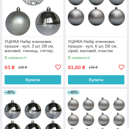
УЦІНКА Набір ялинкових
УЦІНКА Набір ялинкових
іграшок - кулі, 3 шт, D8 см,
іграшок - кулі, 6 шт, D8 см,
матовий, глянець, гліттер,
сірий, матовий, пластик
сріблястий, пластик (251642)
(251291)
В наявності
В наявності
63
81,60
₴
₴
105 ₴
136 ₴
Купити
Купити
–40%
–40%