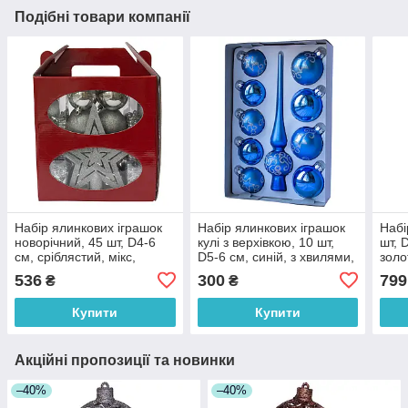
Подібні товари компанії
Набір ялинкових іграшок
Набір ялинкових іграшок
Набі
новорічний, 45 шт, D4-6
кулі з верхівкою, 10 шт,
шт, 
см, сріблястий, мікс,
D5-6 см, синій, з хвилями,
золо
пластик (031436-1)
мікс, пластик (390267-21)
плас
536
300
799
₴
₴
Купити
Купити
Акційні пропозиції та новинки
–40%
–40%