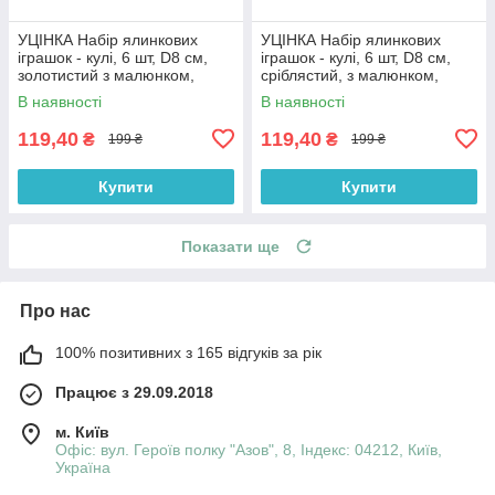
УЦІНКА Набір ялинкових
УЦІНКА Набір ялинкових
іграшок - кулі, 6 шт, D8 см,
іграшок - кулі, 6 шт, D8 см,
золотистий з малюнком,
сріблястий, з малюнком,
пластик (030361-2)
пластик (030361-1)
В наявності
В наявності
119,40
119,40
₴
₴
199 ₴
199 ₴
Купити
Купити
Показати ще
Про нас
100% позитивних з 165 відгуків за рік
Працює з 29.09.2018
м. Київ
Офіс: вул. Героїв полку "Азов", 8, Індекс: 04212, Київ,
Україна