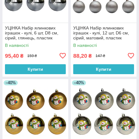
УЦІНКА Набір ялинкових
УЦІНКА Набір ялинкових
іграшок - кулі, 6 шт, D8 см,
іграшок - кулі, 12 шт, D6 см,
сірий, глянець, пластик
сірий, матовий, пластик
(251284)
(251161)
В наявності
В наявності
95,40
88,20
₴
₴
159 ₴
147 ₴
Купити
Купити
–40%
–40%