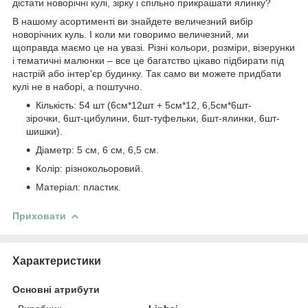
дістати новорічні кулі, зірку і спільно прикрашати ялинку?
В нашому асортименті ви знайдете величезний вибір
новорічних куль. І коли ми говоримо величезний, ми
щоправда маємо це на увазі. Різні кольори, розміри, візерунки
і тематичні малюнки – все це багатство цікаво підбирати під
настрій або інтер'єр будинку. Так само ви можете придбати
кулі не в наборі, а поштучно.
Кількість: 54 шт (6см*12шт + 5см*12, 6,5см*6шт-
зірочки, 6шт-цибулини, 6шт-туфельки, 6шт-ялинки, 6шт-
шишки).
Діаметр: 5 см, 6 см, 6,5 см.
Колір: різнокольоровий.
Матеріал: пластик.
Приховати
Характеристики
Основні атрибути