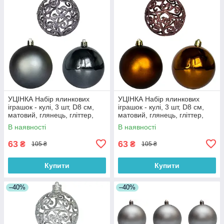
УЦІНКА Набір ялинкових
УЦІНКА Набір ялинкових
іграшок - кулі, 3 шт, D8 см,
іграшок - кулі, 3 шт, D8 см,
матовий, глянець, гліттер,
матовий, глянець, гліттер,
сірий, пластик (251697)
шоколадний, пластик
В наявності
В наявності
(251680)
63
63
₴
₴
105 ₴
105 ₴
Купити
Купити
–40%
–40%