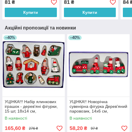
81
81
84
₴
₴
новорічна фігурка
новорічна фігурка
ново
(000029-1)
(000029-15)
(000
Купити
Купити
Акційні пропозиції та новинки
–40%
–40%
УЦІНКА!!! Набір ялинкових
УЦІНКА!! Новорічна
іграшок - дерев'яні фігурки,
сувенірна фігурка Дерев'яний
15 шт, 18x14 см,
паровозик, 14x6 см,
різнокольоровий, дерево
червоний, дерево (060412)
В наявності
В наявності
(060214)
165,60
58,20
₴
₴
276 ₴
97 ₴