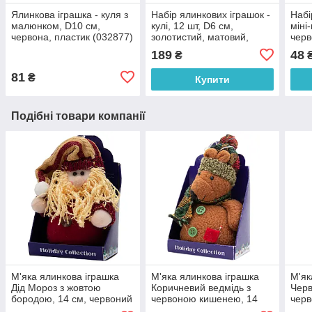
Ялинкова іграшка - куля з
Набір ялинкових іграшок -
Набі
малюнком, D10 см,
кулі, 12 шт, D6 см,
міні-
червона, пластик (032877)
золотистий, матовий,
черв
пластик (890704)
(390
189
48
₴
81
₴
Купити
Подібні товари компанії
М'яка ялинкова іграшка
М'яка ялинкова іграшка
М'як
Дід Мороз з жовтою
Коричневий ведмідь з
Черв
бородою, 14 см, червоний
червоною кишенею, 14
черв
з жовтим, текстиль,
см, коричневий, текстиль,
черв