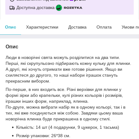
Доступна доставка
Опис
Характеристики
Доставка
Оплата
Умови п
Опис
Люди в новорічні свята можуть розділитися на два типи.
Перші, які скрупульозно підбирають кожну кульку для ялинки.
А другі, які хочуть отримати вже готове рішення. Якщо ви
схиляєтеся до другого, то наші набори іграшок стануть
прекрасним вибором.
По-перше, в них входить все. Різні верхівки для ялинки у
формі зірки або крапельки, кулі різних кольорів і розмірів,
іграшки інших форм, наприклад, ялинка.
По-друге, можна вибрати набір як в одному кольорі, так і в
тих, які вже поєднуються між собою. Завдяки цьому ваша
новорічна ялинка буде прикрашена в одному стилі.
Кількість: 14 шт (4 подарунки, 9 цукерок, 1 тасьма)
Розмір упаковки: 26*38 см.