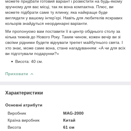
можете придбати готовий варіант і розмістити на будь-якому
зручному для вас місці, так як вона компактна. Плюс, ви
можете підібрати саме ту ялинку, яка найкраще буде
виглядати у вашому інтер'єрі. Навіть для любителів яскравих
кольорів знайдуться неординарні варіанти.
Ми пропонуємо вам поставити її в центр обіднього столу за
кілька тижнів до Нового Року. Таким чином, кожен вечір ви зі
своїми рідними будете відчувати трепет майбутнього свята. І
хто знає, може саме вона, стане нагадуванням: «А чи для всіх
ви підготували подарунки?»
Висота: 40 см.
Приховати
Характеристики
Основні атрибути
Виробник
MAG-2000
Країна виробник
Китай
Висота
61 см