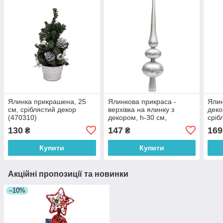
Ялинка прикрашена, 25
Ялинкова прикраса -
Ялин
см, сріблястий декор
верхівка на ялинку з
деко
(470310)
декором, h-30 см,
сріб
сріблястий, матовий,
130
147
169
₴
₴
пластик (891527)
Купити
Купити
Акційні пропозиції та новинки
–10%