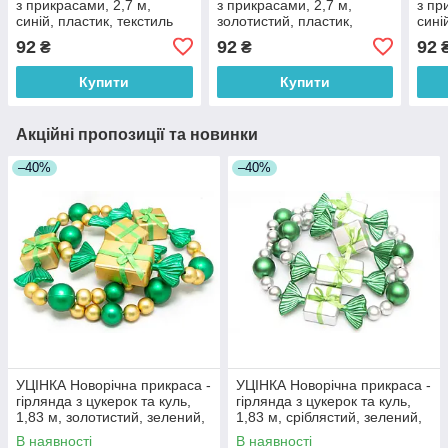
з прикрасами, 2,7 м,
з прикрасами, 2,7 м,
з пр
синій, пластик, текстиль
золотистий, пластик,
сині
(471157-4)
текстиль (471171-2)
(471
92
92
92
₴
₴
Купити
Купити
Акційні пропозиції та новинки
–40%
–40%
УЦІНКА Новорічна прикраса -
УЦІНКА Новорічна прикраса -
гірлянда з цукерок та куль,
гірлянда з цукерок та куль,
1,83 м, золотистий, зелений,
1,83 м, сріблястий, зелений,
пластик (110070-2)
пластик (110070-1)
В наявності
В наявності