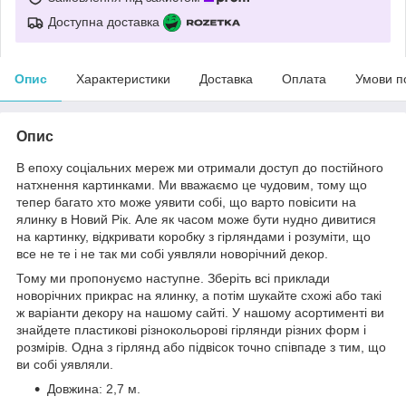
Доступна доставка
Опис
Характеристики
Доставка
Оплата
Умови п
Опис
В епоху соціальних мереж ми отримали доступ до постійного
натхнення картинками. Ми вважаємо це чудовим, тому що
тепер багато хто може уявити собі, що варто повісити на
ялинку в Новий Рік. Але як часом може бути нудно дивитися
на картинку, відкривати коробку з гірляндами і розуміти, що
все не те і не так ми собі уявляли новорічний декор.
Тому ми пропонуємо наступне. Зберіть всі приклади
новорічних прикрас на ялинку, а потім шукайте схожі або такі
ж варіанти декору на нашому сайті. У нашому асортименті ви
знайдете пластикові різнокольорові гірлянди різних форм і
розмірів. Одна з гірлянд або підвісок точно співпаде з тим, що
ви собі уявляли.
Довжина: 2,7 м.