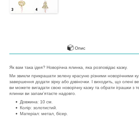
Опис
Як вам така ідея? Новорічна ялинка, яка розповідає казку.
Ми звикли прикрашати зелену красуню різними новорічними куля
завершення додати зірку або дзвіночки. І виходить, що олені в
ви можете вигадати свою новорічну казку та обрати іграшки з т
ялинки ви запам’ятаєте надовго.
Довжина: 10 см.
Колір: золотистий.
Матеріал: метал, бісер.