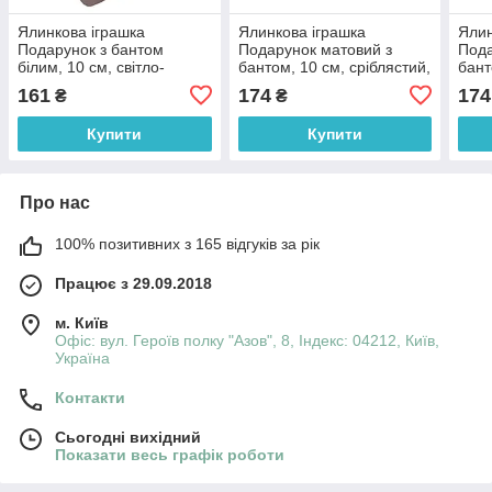
Ялинкова іграшка
Ялинкова іграшка
Ялин
Подарунок з бантом
Подарунок матовий з
Пода
білим, 10 см, світло-
бантом, 10 см, сріблястий,
бант
коричневий, пластик
пластик, декоративна
золо
161
174
174
₴
₴
(110230-4)
новорічна фігурка
деко
(110247-1)
фігу
Купити
Купити
Про нас
100% позитивних з 165 відгуків за рік
Працює з 29.09.2018
м. Київ
Офіс: вул. Героїв полку "Азов", 8, Індекс: 04212, Київ,
Україна
Контакти
Сьогодні вихідний
Показати весь графік роботи