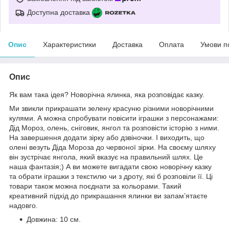
Доступна доставка
Опис
Характеристики
Доставка
Оплата
Умови п
Опис
Як вам така ідея? Новорічна ялинка, яка розповідає казку.
Ми звикли прикрашати зелену красуню різними новорічними
кулями. А можна спробувати повісити іграшки з персонажами:
Дід Мороз, олень, сніговик, янгол та розповісти історію з ними.
На завершення додати зірку або дзвіночки. І виходить, що
олені везуть Діда Мороза до червоної зірки. На своєму шляху
він зустрічає янгола, який вказує на правильний шлях. Це
наша фантазія;) А ви можете вигадати свою новорічну казку
та обрати іграшки з текстилю чи з дроту, які б розповіли її. Ці
товари також можна поєднати за кольорами. Такий
креативний підхід до прикрашання ялинки ви запам’ятаєте
надовго.
Довжина: 10 см.