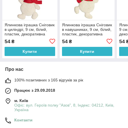
Ялинкова іграшка Сніговик
Ялинкова іграшка Сніговик
Ялин
в циліндрі, 9 см, білий,
в навушниках, 9 см, білий,
9 см
пластик, декоративна
пластик, декоративна
деко
новорічна фігурка
новорічна фігурка
фігу
54
54
54
₴
₴
(001361-6)
(001361-8)
Купити
Купити
Про нас
100% позитивних з 165 відгуків за рік
Працює з 29.09.2018
м. Київ
Офіс: вул. Героїв полку "Азов", 8, Індекс: 04212, Київ,
Україна
Контакти