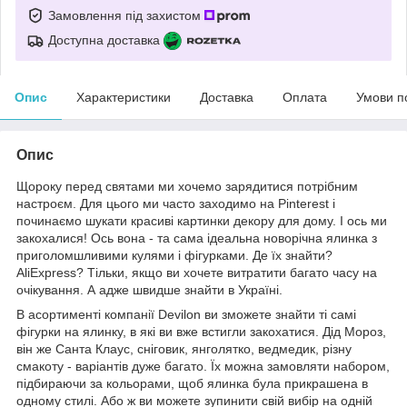
Замовлення під захистом
Доступна доставка
Опис
Характеристики
Доставка
Оплата
Умови п
Опис
Щороку перед святами ми хочемо зарядитися потрібним
настроєм. Для цього ми часто заходимо на Pinterest і
починаємо шукати красиві картинки декору для дому. І ось ми
закохалися! Ось вона - та сама ідеальна новорічна ялинка з
приголомшливими кулями і фігурками. Де їх знайти?
AliExpress? Тільки, якщо ви хочете витратити багато часу на
очікування. А адже швидше знайти в Україні.
В асортименті компанії Devilon ви зможете знайти ті самі
фігурки на ялинку, в які ви вже встигли закохатися. Дід Мороз,
він же Санта Клаус, сніговик, янголятко, ведмедик, різну
смакоту - варіантів дуже багато. Їх можна замовляти набором,
підбираючи за кольорами, щоб ялинка була прикрашена в
одному стилі. Або ж ви можете зупинити свій вибір на одній