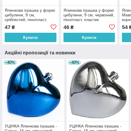
Ялинкова іграшка у формі
Ялинкова іграшка у формі
Ялин
цибулини, 9 см,
цибулини, 9 см, червоний,
Мавп
сріблястий, пінопласт,
пінопласт, пластик
кори
пластик (661473-5)
(661459-5)
деко
47
46
54
₴
₴
фігу
Купити
Купити
Акційні пропозиції та новинки
–40%
–40%
УЦІНКА Ялинкова іграшка -
УЦІНКА Ялинкова іграшка -
Серце, 15 см, глянцевий,
Серце, 15 см, глянцевий,