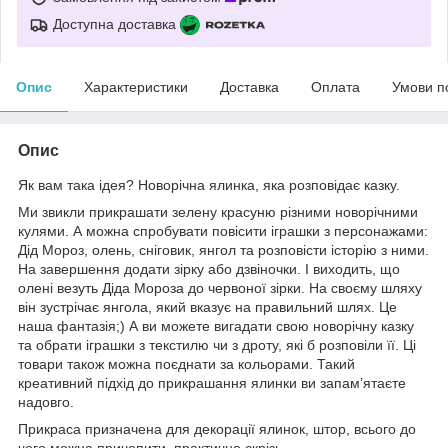
Доступна доставка
Опис
Характеристики
Доставка
Оплата
Умови п
Опис
Як вам така ідея? Новорічна ялинка, яка розповідає казку.
Ми звикли прикрашати зелену красуню різними новорічними
кулями. А можна спробувати повісити іграшки з персонажами:
Дід Мороз, олень, сніговик, янгол та розповісти історію з ними.
На завершення додати зірку або дзвіночки. І виходить, що
олені везуть Діда Мороза до червоної зірки. На своєму шляху
він зустрічає янгола, який вказує на правильний шлях. Це
наша фантазія;) А ви можете вигадати свою новорічну казку
та обрати іграшки з текстилю чи з дроту, які б розповіли її. Ці
товари також можна поєднати за кольорами. Такий
креативний підхід до прикрашання ялинки ви запам’ятаєте
надовго.
Прикраса призначена для декорації ялинок, штор, всього до
чого можна причепити, практично скрізь.