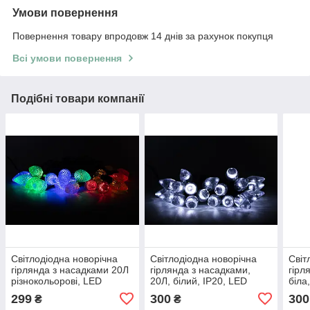
Умови повернення
Повернення товару впродовж 14 днів за рахунок покупця
Всі умови повернення
Подібні товари компанії
Світлодіодна новорічна
Світлодіодна новорічна
Світ
гірлянда з насадками 20Л
гірлянда з насадками,
гірл
різнокольорові, LED
20Л, білий, IP20, LED
біла
(650910)
(650941)
299
300
300
₴
₴