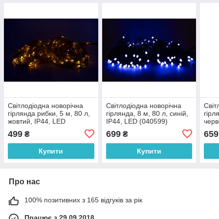
Світлодіодна новорічна
Світлодіодна новорічна
Світ
гірлянда рибки, 5 м, 80 л,
гірлянда, 8 м, 80 л, синій,
гірл
жовтий, IP44, LED
IP44, LED (040599)
черв
(040759)
(040
499
699
659
₴
₴
Купити
Купити
Про нас
100% позитивних з 165 відгуків за рік
Працює з 29.09.2018