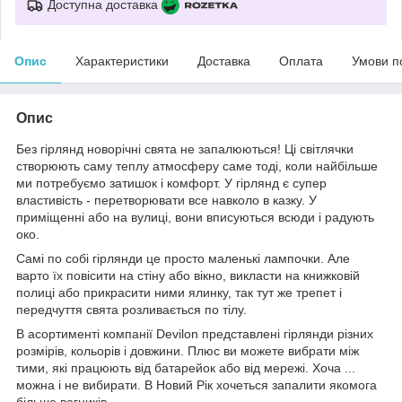
Доступна доставка
Опис
Характеристики
Доставка
Оплата
Умови п
Опис
Без гірлянд новорічні свята не запалюються! Ці світлячки
створюють саму теплу атмосферу саме тоді, коли найбільше
ми потребуємо затишок і комфорт. У гірлянд є супер
властивість - перетворювати все навколо в казку. У
приміщенні або на вулиці, вони вписуються всюди і радують
око.
Самі по собі гірлянди це просто маленькі лампочки. Але
варто їх повісити на стіну або вікно, викласти на книжковій
полиці або прикрасити ними ялинку, так тут же трепет і
передчуття свята розливається по тілу.
В асортименті компанії Devilon представлені гірлянди різних
розмірів, кольорів і довжини. Плюс ви можете вибрати між
тими, які працюють від батарейок або від мережі. Хоча ...
можна і не вибирати. В Новий Рік хочеться запалити якомога
більше вогників.