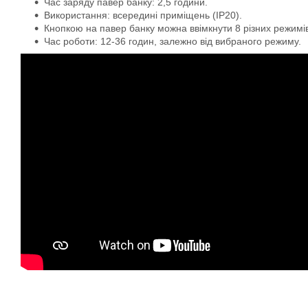
Час заряду павер банку: 2,5 години.
Використання: всередині приміщень (IP20).
Кнопкою на павер банку можна ввімкнути 8 різних режимі
Час роботи: 12-36 годин, залежно від вибраного режиму.