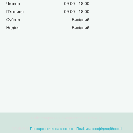
Четвер
09:00
18:00
Пʼятниця
09:00
18:00
Субота
Вихідний
Неділя
Вихідний
Сайт створений на маркетплейсі
Prom.ua
Продавець на Bigl.ua
DEVILON |
Поскаржитися на контент
|
Політика конфіденційності