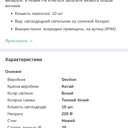
вибирати. В Новий Рік хочеться запалити якомога більше
вогників.
Кількість лампочок: 10 шт.
Вид: світлодіодний світильник на сонячній батареї.
Використання: всередині приміщень, на вулиці (IP44).
Приховати
Характеристики
Основні
Виробник
Devilon
Країна виробник
Китай
Колір світіння
Білий
Колірна гамма
Теплий білий
Кількість світлодіодів
10 шт.
Напруга
220 В
Стан
Новий
Ступінь захисту IP
20