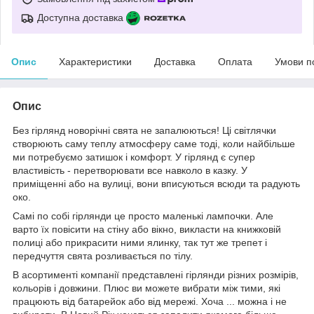
Доступна доставка
Опис
Характеристики
Доставка
Оплата
Умови п
Опис
Без гірлянд новорічні свята не запалюються! Ці світлячки
створюють саму теплу атмосферу саме тоді, коли найбільше
ми потребуємо затишок і комфорт. У гірлянд є супер
властивість - перетворювати все навколо в казку. У
приміщенні або на вулиці, вони вписуються всюди та радують
око.
Самі по собі гірлянди це просто маленькі лампочки. Але
варто їх повісити на стіну або вікно, викласти на книжковій
полиці або прикрасити ними ялинку, так тут же трепет і
передчуття свята розливається по тілу.
В асортименті компанії представлені гірлянди різних розмірів,
кольорів і довжини. Плюс ви можете вибрати між тими, які
працюють від батарейок або від мережі. Хоча ... можна і не