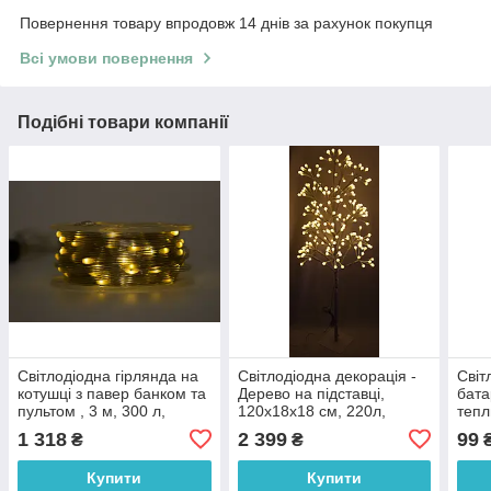
Повернення товару впродовж 14 днів за рахунок покупця
Всі умови повернення
Подібні товари компанії
Світлодіодна гірлянда на
Світлодіодна декорація -
Світ
котушці з павер банком та
Дерево на підставці,
бата
пультом , 3 м, 300 л,
120x18x18 см, 220л,
тепл
теплий білий, IP44
білий, теплий білий, IP44
3АА,
1 318
2 399
99
₴
₴
(721367)
(141134)
Купити
Купити