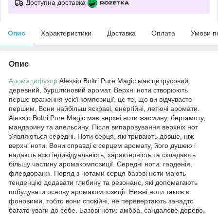
Доступна доставка
Опис
Характеристики
Доставка
Оплата
Умови п
Опис
Аромадифузор
Alessio Boltri Pure Magic має цитрусовий,
деревний, бурштиновий аромат. Верхні ноти створюють
перше враження усієї композиції, це те, що ви відчуваєте
першим. Вони найбільш яскраві, енергійні, летючі аромати.
Alessio Boltri Pure Magic має верхні ноти жасмину, бергамоту,
мандарину та апельсину. Після випаровування верхніх нот
з'являються середні. Ноти серця, які тривають довше, ніж
верхні ноти. Вони справді є серцем аромату, його душею і
надають всю індивідуальність, характерність та складають
більшу частину аромакомпозиції. Середні ноти: гарденія,
флердоранж. Поряд з нотами серця базові ноти мають
тенденцію додавати глибину та резонанс, які допомагають
побудувати основу аромакомпозиції. Нижні ноти також є
фоновими, тобто вони спокійні, не перевертають занадто
багато уваги до себе. Базові ноти: амбра, сандалове дерево,