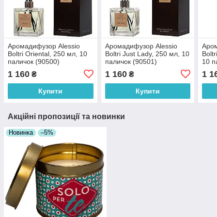
Аромадифузор Alessio
Аромадифузор Alessio
Аром
Boltri Oriental, 250 мл, 10
Boltri Just Lady, 250 мл, 10
Bolt
паличок (90500)
паличок (90501)
10 п
1 160
1 160
1 1
₴
₴
Купити
Купити
Акційні пропозиції та новинки
Новинка
–5%