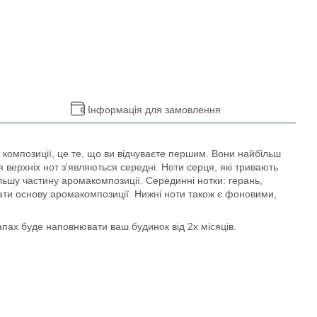
Інформація для замовлення
ї композиції, це те, що ви відчуваєте першим. Вони найбільш
я верхніх нот з'являються середні. Ноти серця, які тривають
ільшу частину аромакомпозиції. Серединні нотки: герань,
ати основу аромакомпозиції. Нижні ноти також є фоновими,
апах буде наповнювати ваш будинок від 2х місяців.