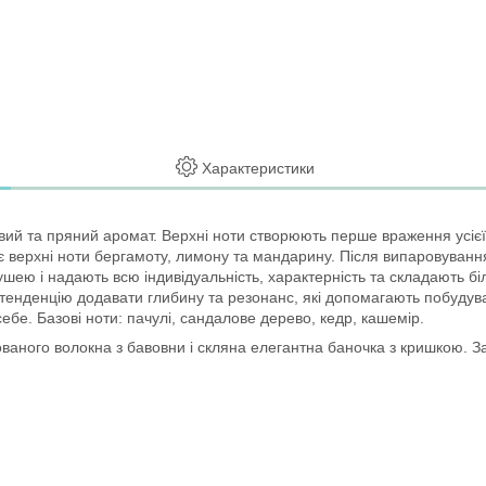
Характеристики
тковий та пряний аромат. Верхні ноти створюють перше враження усіє
 має верхні ноти бергамоту, лимону та мандарину. Після випаровуванн
ушею і надають всю індивідуальність, характерність та складають б
тенденцію додавати глибину та резонанс, які допомагають побудув
ебе. Базові ноти: пачулі, сандалове дерево, кедр, кашемір.
сованого волокна з бавовни і скляна елегантна баночка з кришкою. З