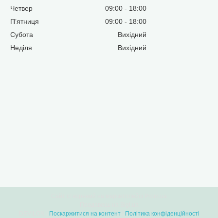
Четвер
09:00
18:00
Пʼятниця
09:00
18:00
Субота
Вихідний
Неділя
Вихідний
Сайт створений на маркетплейсі
Prom.ua
Продавець на Bigl.ua
DEVILON |
Поскаржитися на контент
|
Політика конфіденційності