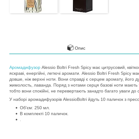
Опис
Аромадифузор
Alessio Boltri Fresh Spicy має цитрусовий, кві
яскраві, енергійні, летючі аромати. Alessio Boltri Fresh Spicy
довше, ніж верхні ноти. Вони справді є серцем аромату, його д
жимолость, лаванда. Поряд з нотами серця базові ноти мають 
тобто вони спокійні, не перевертають занадто багато уваги до с
У наборі аромадифузорів AlessioBoltri йдуть 10 паличок з пре
Об'єм: 250 мл.
В комплекті 10 паличок.
.