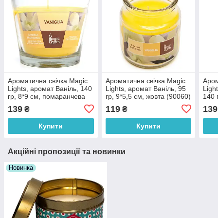
Ароматична свічка Magic
Ароматична свічка Magic
Аром
Lights, аромат Ваніль, 140
Lights, аромат Ваніль, 95
Ligh
гр, 8*9 см, помаранчева
гр, 9*5,5 см, жовта (90060)
140 
(90034)
арт.
139
119
139
₴
₴
Купити
Купити
Акційні пропозиції та новинки
Новинка