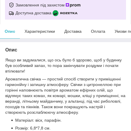
Замовлення під захистом
Доступна доставка
Опис
Характеристики
Доставка
Оплата
Умови п
Опис
Якщо ви задумалися, що ось було б здорово, щоб у будинку
був особливий запах, то пора закінчувати роздуми і почати
втілювати!
Ароматична свічка — простий спосіб створити у приміщенні
гармонійну і затишну атмосферу. Свічки з цитронеллою при
горінні наповнюють повітря ароматом ефірних олій, що
відлякує таких комах, як комарі, мошки, кліщі у приміщенні, на
веранді, літньому майданчику, у альтанці, під час риболовлі,
походів та пікніків. Також вони покращують настрій і
створюють розслаблюючу атмосферу.
Матеріал: віск, парафін.
Розмір: 6,8*7,8 см.