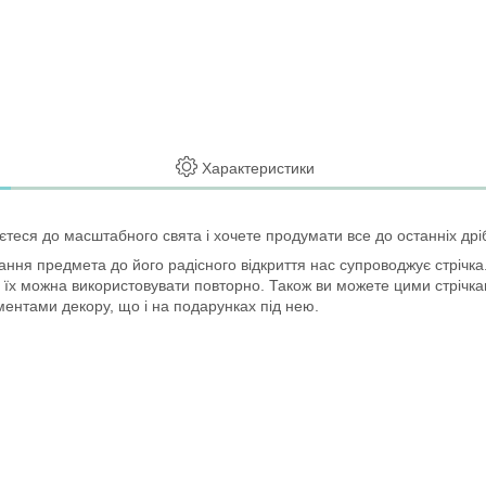
Характеристики
єтеся до масштабного свята і хочете продумати все до останніх дрі
ння предмета до його радісного відкриття нас супроводжує стрічка
, їх можна використовувати повторно. Також ви можете цими стрічкам
ментами декору, що і на подарунках під нею.