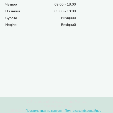
Четвер
09:00
18:00
Пʼятниця
09:00
18:00
Субота
Вихідний
Неділя
Вихідний
Сайт створений на маркетплейсі
Prom.ua
Продавець на Bigl.ua
DEVILON |
Поскаржитися на контент
|
Політика конфіденційності