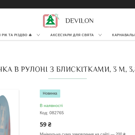
DEVILON
РІК ТА РІЗДВО 🎄
АКСЕСУАРИ ДЛЯ СВЯТА
КАРНАВАЛЬ
А В РУЛОНІ З БЛИСКІТКАМИ, 3 М, 3,8
Новинка
В наявності
Код:
082765
59 ₴
Мінімальна сума замовлення на сайті — 200 ₴