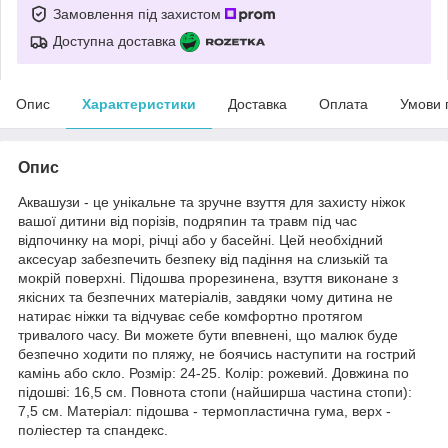
Замовлення під захистом
Доступна доставка
Опис
Характеристики
Доставка
Оплата
Умови 
Опис
Аквашузи - це унікальне та зручне взуття для захисту ніжок
вашої дитини від порізів, подряпин та травм під час
відпочинку на морі, річці або у басейні. Цей необхідний
аксесуар забезпечить безпеку від падіння на слизькій та
мокрій поверхні. Підошва прорезинена, взуття виконане з
якісних та безпечних матеріалів, завдяки чому дитина не
натирає ніжки та відчуває себе комфортно протягом
тривалого часу. Ви можете бути впевнені, що малюк буде
безпечно ходити по пляжу, не боячись наступити на гострий
камінь або скло. Розмір: 24-25. Колір: рожевий. Довжина по
підошві: 16,5 см. Повнота стопи (найширша частина стопи):
7,5 см. Матеріал: підошва - термопластична гума, верх -
поліестер та спандекс.