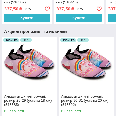
см) (518387)
см) (518448)
см) 
337,50
337,50
337
₴
₴
375 ₴
375 ₴
Купити
Купити
Акційні пропозиції та новинки
Новинка
–10%
Новинка
–10%
Аквашузи дитячі, рожеві,
Аквашузи дитячі, рожеві,
розмір 28-29 (устілка 19 см)
розмір 30-31 (устілка 20 см)
(518585)
(518592)
В наявності
В наявності