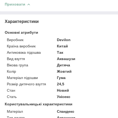
Приховати
Характеристики
Основні атрибути
Виробник
Devilon
Країна виробник
Китай
Антиковзка підошва
Так
Вид взуття
Аквашузи
Вікова група
Дитяча
Колір
Жовтий
Матеріал підошви
Гума
Розмір дитячого взуття
24,5
Стан
Новий
Стать
Унісекс
Користувальницькі характеристики
Матеріал
Спандекс
Тип взуття
Аквашузи