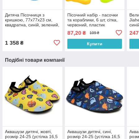
Дитяча Пісочниця з
Пісочний набір - пасочки
Вели
кришкою, 77x77x23 см,
та кораблики, 6 шт, сітка,
Jiahe
квадратна, синій, зелений,
червоний, пластик
сині
пластик (04-516-1)
(DBS11020-2)
плас
87,20
247
₴
109 ₴
1 358
₴
Купити
Подібні товари компанії
Аквашузи дитячі, жовті,
Аквашузи дитячі, сині,
Аква
розмір 24-25 (устілка 16,5
розмір 24-25 (устілка 16,5
розм