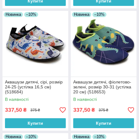
Купити
Купити
Новинка
–10%
Новинка
–10%
Аквашузи дитячі, сірі, розмір
Аквашузи дитячі, фіолетово-
24-25 (устілка 16,5 см)
зелені, розмір 30-31 (устілка
(518684)
20 см) (518653)
В наявності
В наявності
337,50
337,50
₴
₴
375 ₴
375 ₴
Купити
Купити
Новинка
–10%
Новинка
–10%