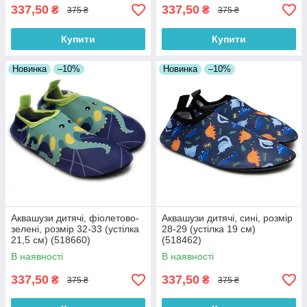
337,50
337,50
₴
₴
375 ₴
375 ₴
Купити
Купити
Новинка
–10%
Новинка
–10%
Аквашузи дитячі, фіолетово-
Аквашузи дитячі, сині, розмір
зелені, розмір 32-33 (устілка
28-29 (устілка 19 см)
21,5 см) (518660)
(518462)
В наявності
В наявності
337,50
337,50
₴
₴
375 ₴
375 ₴