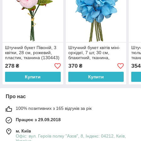
Штучний букет Півоній, 3
Штучний букет квітів міні-
Штуч
квітки, 28 см, рожевий,
орхідеї, 7 шт, 30 см,
тюль
пластик, тканина (130443)
блакитний, тканина,
ткан
пластик (631345)
см (
278
370
354
₴
₴
Купити
Купити
Про нас
100% позитивних з 165 відгуків за рік
Працює з 29.09.2018
м. Київ
Офіс: вул. Героїв полку "Азов", 8, Індекс: 04212, Київ,