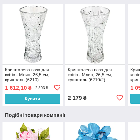
Кришталева ваза для
Кришталева ваза для
Криш
квітів - Млин, 26,5 см,
квітів - Млин, 26,5 см,
квіт
кришталь (6210)
кришталь (6210/2)
криш
1 612,10
1 0
₴
2 303 ₴
2 179
₴
Купити
Подібні товари компанії