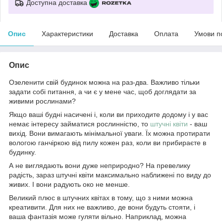
Доступна доставка
Опис
Характеристики
Доставка
Оплата
Умови п
Опис
Озеленити свій будинок можна на раз-два. Важливо тільки
задати собі питання, а чи є у мене час, щоб доглядати за
живими рослинами?
Якщо ваші будні насичені і, коли ви приходите додому і у вас
немає інтересу займатися рослинністю, то
штучні квіти
- ваш
вихід. Вони вимагають мінімальної уваги. Їх можна протирати
вологою ганчіркою від пилу кожен раз, коли ви прибираєте в
будинку.
А не виглядають вони дуже неприродно? На превелику
радість, зараз штучні квіти максимально наближені по виду до
живих. І вони радують око не менше.
Великий плюс в штучних квітах в тому, що з ними можна
креативити. Для них не важливо, де вони будуть стояти, і
ваша фантазія може гуляти вільно. Наприклад, можна