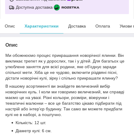
Доступна доставка
Опис
Характеристики
Доставка
Оплата
Умови 
Опис
Ми обожнюємо процес прикрашання новорічної ялинки. Він
викликає трепет як у дорослих, так і у дітей. Для багатьох це
улюблене заняття для всієї родини, яке об'єднує заради
спільної мети. Хіба це не чудово, включити різдвяні пісні,
дістати новорічні кулі, зірку і спільно прикрашати ялинку?
В нашому асортименті ви знайдете величезний вибір
новорічних куль. І коли ми говоримо величезний, ми справді
маємо це на увазі. Різні кольори, розміри, візерунки і
тематичні малюнки – все це багатство цікаво підбирати під
настрій або інтер'єр будинку. Так само ви можете придбати
кулі не в наборі, а поштучно.
Кількість: 12 шт.
Діаметр кулі: 6 см.