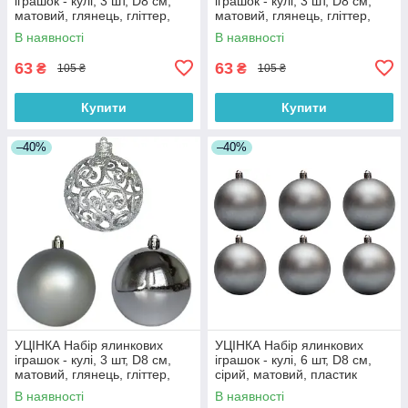
іграшок - кулі, 3 шт, D8 см,
іграшок - кулі, 3 шт, D8 см,
матовий, глянець, гліттер,
матовий, глянець, гліттер,
сірий, пластик (251697)
шоколадний, пластик
В наявності
В наявності
(251680)
63
63
₴
₴
105 ₴
105 ₴
Купити
Купити
–40%
–40%
УЦІНКА Набір ялинкових
УЦІНКА Набір ялинкових
іграшок - кулі, 3 шт, D8 см,
іграшок - кулі, 6 шт, D8 см,
матовий, глянець, гліттер,
сірий, матовий, пластик
сріблястий, пластик (251642)
(251291)
В наявності
В наявності