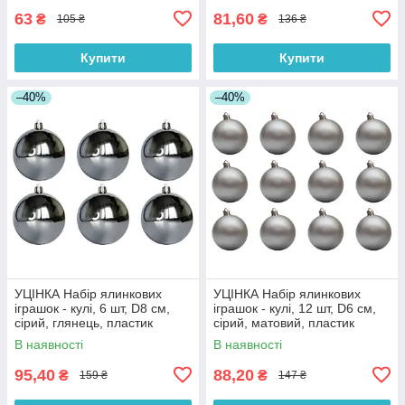
63
81,60
₴
₴
105 ₴
136 ₴
Купити
Купити
–40%
–40%
УЦІНКА Набір ялинкових
УЦІНКА Набір ялинкових
іграшок - кулі, 6 шт, D8 см,
іграшок - кулі, 12 шт, D6 см,
сірий, глянець, пластик
сірий, матовий, пластик
(251284)
(251161)
В наявності
В наявності
95,40
88,20
₴
₴
159 ₴
147 ₴