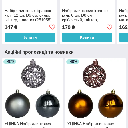
Набір ялинкових іграшок -
Набір ялинкових іграшок -
Набі
кулі, 12 шт, D6 см, синій,
кулі, 6 шт, D8 см,
кулі,
гліттер, пластик (251055)
сріблястий, гліттер,
мато
пластик (892319)
гліт
147
179
162
₴
₴
1)
Купити
Купити
Акційні пропозиції та новинки
–40%
–40%
УЦІНКА Набір ялинкових
УЦІНКА Набір ялинкових