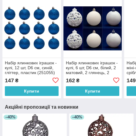
Набір ялинкових іграшок -
Набір ялинкових іграшок -
Набі
кулі, 12 шт, D6 см, синій,
кулі, 6 шт, D6 см, білий, 2
міні-
гліттер, пластик (251055)
матовий, 2 глянець, 2
сріб
гліттер, пластик (251734-
плас
147
162
149
₴
₴
1)
Купити
Купити
Акційні пропозиції та новинки
–40%
–40%