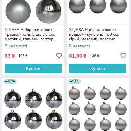
УЦІНКА Набір ялинкових
УЦІНКА Набір ялинкових
іграшок - кулі, 3 шт, D8 см,
іграшок - кулі, 6 шт, D8 см,
матовий, глянець, гліттер,
сірий, матовий, пластик
сріблястий, пластик (251642)
(251291)
В наявності
В наявності
63
81,60
₴
₴
105 ₴
136 ₴
Купити
Купити
–40%
–40%