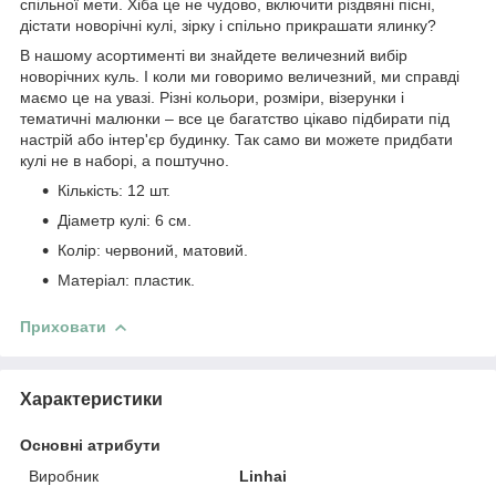
спільної мети. Хіба це не чудово, включити різдвяні пісні,
дістати новорічні кулі, зірку і спільно прикрашати ялинку?
В нашому асортименті ви знайдете величезний вибір
новорічних куль. І коли ми говоримо величезний, ми справді
маємо це на увазі. Різні кольори, розміри, візерунки і
тематичні малюнки – все це багатство цікаво підбирати під
настрій або інтер'єр будинку. Так само ви можете придбати
кулі не в наборі, а поштучно.
Кількість: 12 шт.
Діаметр кулі: 6 см.
Колір: червоний, матовий.
Матеріал: пластик.
Приховати
Характеристики
Основні атрибути
Виробник
Linhai