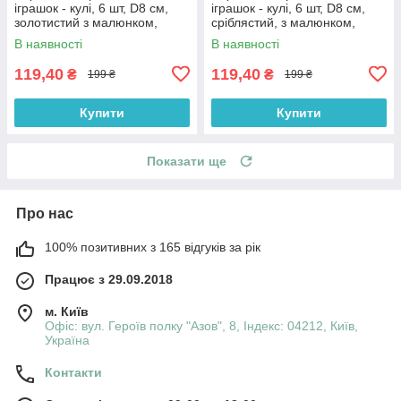
іграшок - кулі, 6 шт, D8 см,
іграшок - кулі, 6 шт, D8 см,
золотистий з малюнком,
сріблястий, з малюнком,
пластик (030361-2)
пластик (030361-1)
В наявності
В наявності
119,40
119,40
₴
₴
199 ₴
199 ₴
Купити
Купити
Показати ще
Про нас
100% позитивних з 165 відгуків за рік
Працює з 29.09.2018
м. Київ
Офіс: вул. Героїв полку "Азов", 8, Індекс: 04212, Київ,
Україна
Контакти