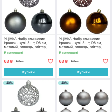
УЦІНКА Набір ялинкових
УЦІНКА Набір ялинкових
іграшок - кулі, 3 шт, D8 см,
іграшок - кулі, 3 шт, D8 см,
матовий, глянець, гліттер,
матовий, глянець, гліттер,
сірий, пластик (251697)
шоколадний, пластик
В наявності
В наявності
(251680)
63
63
₴
₴
105 ₴
105 ₴
Купити
Купити
–40%
–40%