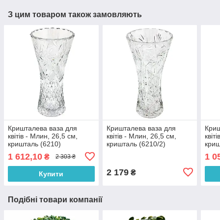
З цим товаром також замовляють
Кришталева ваза для
Кришталева ваза для
Криш
квітів - Млин, 26,5 см,
квітів - Млин, 26,5 см,
квіт
кришталь (6210)
кришталь (6210/2)
криш
1 612,10
1 0
₴
2 303 ₴
2 179
₴
Купити
Подібні товари компанії