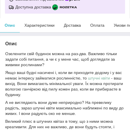
Доступна доставка
Опис
Характеристики
Доставка
Оплата
Умови п
Опис
Озеленити свій будинок можна на раз-два. Важливо тільки
задати собі питання, а чи є у мене час, щоб доглядати за
живими рослинами?
Якщо ваші будні насичені і, коли ви приходите додому і у вас
немає інтересу займатися рослинністю, то
штучні квіти
- ваш
вихід. Вони вимагають мінімальної уваги. Їх можна протирати
вологою ганчіркою від пилу кожен раз, коли ви прибираєте в
будинку.
А не виглядають вони дуже неприродно? На превелику
радість, зараз штучні квіти максимально наближені по виду до
живих. І вони радують око не менше.
Великий плюс в штучних квітах в тому, що з ними можна
креативити. Для них не важливо, де вони будуть стояти, і