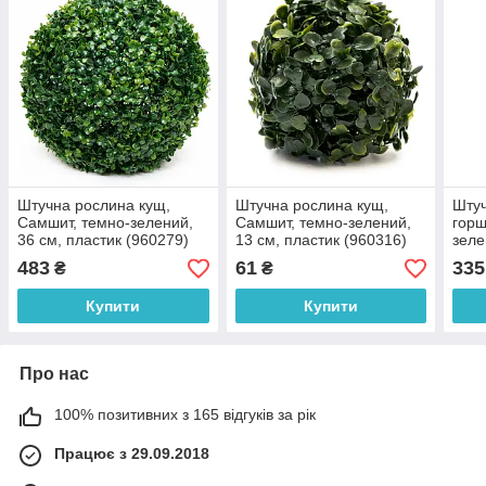
Штучна рослина кущ,
Штучна рослина кущ,
Штуч
Самшит, темно-зелений,
Самшит, темно-зелений,
горщ
36 см, пластик (960279)
13 см, пластик (960316)
зеле
(960
483
61
335
₴
₴
Купити
Купити
Про нас
100% позитивних з 165 відгуків за рік
Працює з 29.09.2018