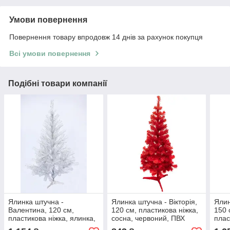
Умови повернення
Повернення товару впродовж 14 днів за рахунок покупця
Всі умови повернення
Подібні товари компанії
Ялинка штучна -
Ялинка штучна - Вікторія,
Ялин
Валентина, 120 см,
120 см, пластикова ніжка,
150 
пластикова ніжка, ялинка,
сосна, червоний, ПВХ
плас
білий з сріблястим, ПВХ
(МВ-120/2)
блак