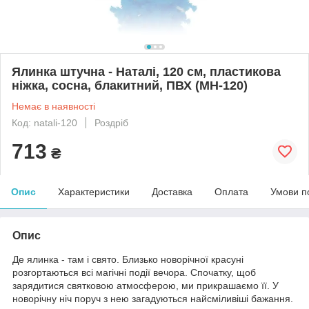
Ялинка штучна - Наталі, 120 см, пластикова
ніжка, сосна, блакитний, ПВХ (МН-120)
Немає в наявності
Код: natali-120
Роздріб
713
₴
Опис
Характеристики
Доставка
Оплата
Умови п
Опис
Де ялинка - там і свято. Близько новорічної красуні
розгортаються всі магічні події вечора. Спочатку, щоб
зарядитися святковою атмосферою, ми прикрашаємо її. У
новорічну ніч поруч з нею загадуються найсміливіші бажання.