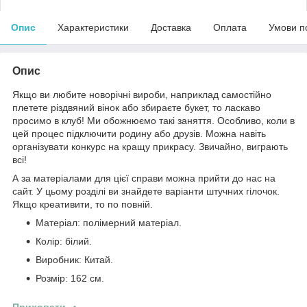
Опис
Характеристики
Доставка
Оплата
Умови п
Опис
Якщо ви любите новорічні вироби, наприклад самостійно
плетете різдвяний вінок або збираєте букет, то ласкаво
просимо в клуб! Ми обожнюємо такі заняття. Особливо, коли в
цей процес підключити родину або друзів. Можна навіть
організувати конкурс на кращу прикрасу. Звичайно, виграють
всі!
А за матеріалами для цієї справи можна прийти до нас на
сайт. У цьому розділі ви знайдете варіанти штучних гілочок.
Якщо креативити, то по повній.
Матеріал: полімерний матеріал.
Колір: білий.
Виробник: Китай.
Розмір: 162 см.
Приховати