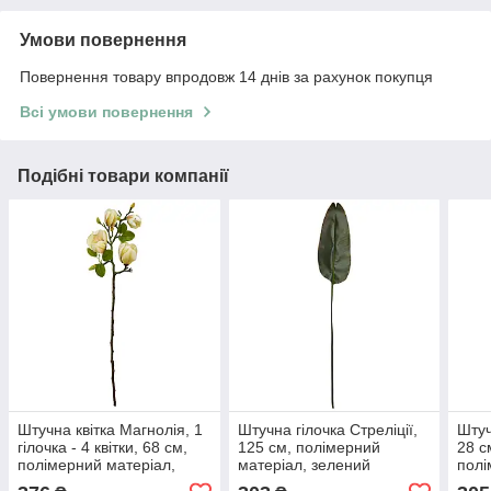
Умови повернення
Повернення товару впродовж 14 днів за рахунок покупця
Всі умови повернення
Подібні товари компанії
Штучна квітка Магнолія, 1
Штучна гілочка Стреліції,
Штуч
гілочка - 4 квітки, 68 см,
125 см, полімерний
28 с
полімерний матеріал,
матеріал, зелений
полі
зелено-білий (632588)
(631703)
роже