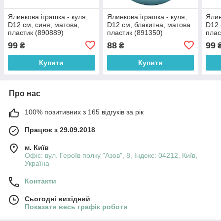
Ялинкова іграшка - куля,
Ялинкова іграшка - куля,
Ялин
D12 см, синя, матова,
D12 см, блакитна, матова
D12 
пластик (890889)
пластик (891350)
плас
99
88
99
₴
₴
Купити
Купити
Про нас
100% позитивних з 165 відгуків за рік
Працює з 29.09.2018
м. Київ
Офіс: вул. Героїв полку "Азов", 8, Індекс: 04212, Київ,
Україна
Контакти
Сьогодні вихідний
Показати весь графік роботи