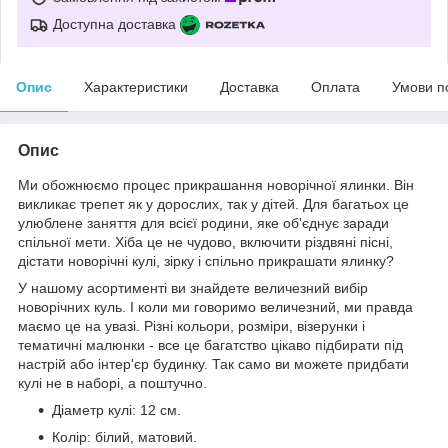
Доступна доставка
Опис
Характеристики
Доставка
Оплата
Умови п
Опис
Ми обожнюємо процес прикрашання новорічної ялинки. Він
викликає трепет як у дорослих, так у дітей. Для багатьох це
улюблене заняття для всієї родини, яке об'єднує заради
спільної мети. Хіба це не чудово, включити різдвяні пісні,
дістати новорічні кулі, зірку і спільно прикрашати ялинку?
У нашому асортименті ви знайдете величезний вибір
новорічних куль. І коли ми говоримо величезний, ми правда
маємо це на увазі. Різні кольори, розміри, візерунки і
тематичні малюнки - все це багатство цікаво підбирати під
настрій або інтер'єр будинку. Так само ви можете придбати
кулі не в наборі, а поштучно.
Діаметр кулі: 12 см.
Колір: білий, матовий.