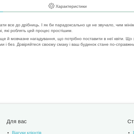
Характеристики
и все до дрібниць. І як би парадоксально це не звучало, чим мінім
чі, які роблять цей процес простішим.
 ще й мовчазне нагадування, що потрібно поставити в неї квіти. Що
ками і без. Довіряйтеся своєму смаку і ваш будинок стане по-справж
Для вас
Ст
Відгуки клієнтів