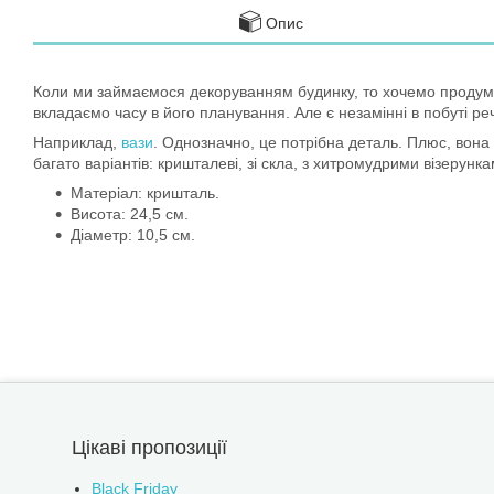
Опис
Коли ми займаємося декоруванням будинку, то хочемо продумат
вкладаємо часу в його планування. Але є незамінні в побуті ре
Наприклад,
вази
. Однозначно, це потрібна деталь. Плюс, вона
багато варіантів: кришталеві, зі скла, з хитромудрими візерун
Матеріал: кришталь.
Висота: 24,5 см.
Діаметр: 10,5 см.
Цікаві пропозиції
Black Friday