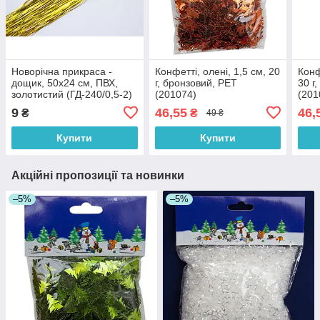
Новорічна прикраса -
Конфетті, олені, 1,5 см, 20
Конф
дощик, 50x24 см, ПВХ,
г, бронзовий, PET
30 г
золотистий (ГД-240/0,5-2)
(201074)
(201
9
46,55
46,
₴
₴
49 ₴
Купити
Купити
Акційні пропозиції та новинки
–5%
–5%