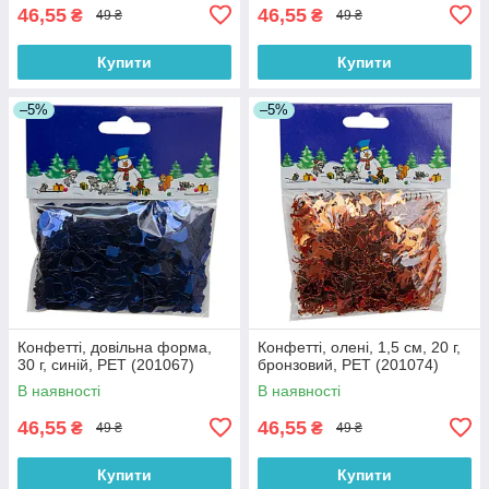
46,55
46,55
₴
₴
49 ₴
49 ₴
Купити
Купити
–5%
–5%
Конфетті, довільна форма,
Конфетті, олені, 1,5 см, 20 г,
30 г, синій, PET (201067)
бронзовий, PET (201074)
В наявності
В наявності
46,55
46,55
₴
₴
49 ₴
49 ₴
Купити
Купити