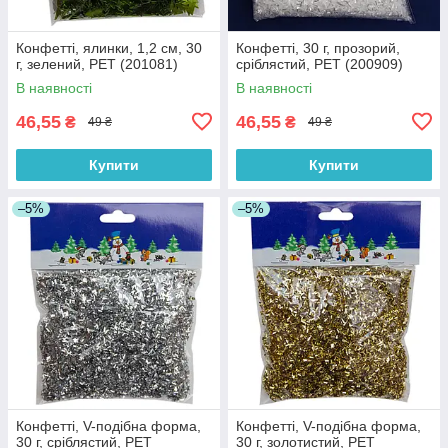
Конфетті, ялинки, 1,2 см, 30
Конфетті, 30 г, прозорий,
г, зелений, PET (201081)
сріблястий, PET (200909)
В наявності
В наявності
46,55
46,55
₴
₴
49 ₴
49 ₴
Купити
Купити
–5%
–5%
Конфетті, V-подібна форма,
Конфетті, V-подібна форма,
30 г, сріблястий, PET
30 г, золотистий, PET