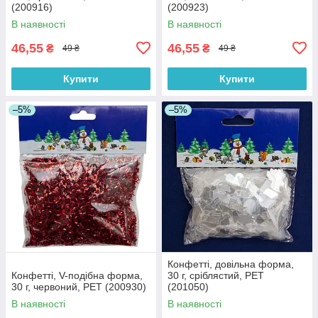
(200916)
(200923)
В наявності
В наявності
46,55
46,55
₴
₴
49 ₴
49 ₴
Купити
Купити
–5%
–5%
Конфетті, довільна форма,
Конфетті, V-подібна форма,
30 г, сріблястий, PET
30 г, червоний, PET (200930)
(201050)
В наявності
В наявності