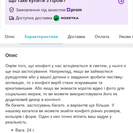
Що таке купити з Пром?
Замовлення під захистом
Доступна доставка
Опис
Характеристики
Доставка
Оплата
Умови 
Опис
Окрім того, що конфеті у нас асоціюються зі святом, у нього є
ще інші застосування. Наприклад, якщо ви займаєтеся
рукоділлям або у вашої дитини є завдання зробити листівку-
аплікацію, то з конфеті виріб стане яскравішим та
креативнішим. Або якщо ви знімаєте короткі відео і фото для
соціальних мереж, то ви можете використовувати його як
додатковий декор в контенті.
Як бачите, застосувань багато, а варіантів ще більше. У
нашому каталозі ви можете знайти конфеті різних розмірів,
кольорів і форм. Один з них точно втілить ваш задум у
реальність.
Вага: 24 г.