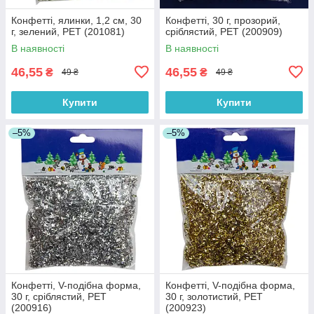
Конфетті, ялинки, 1,2 см, 30
Конфетті, 30 г, прозорий,
г, зелений, PET (201081)
сріблястий, PET (200909)
В наявності
В наявності
46,55
46,55
₴
₴
49 ₴
49 ₴
Купити
Купити
–5%
–5%
Конфетті, V-подібна форма,
Конфетті, V-подібна форма,
30 г, сріблястий, PET
30 г, золотистий, PET
(200916)
(200923)