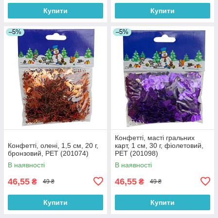
Купити
Купити
–5%
–5%
Конфетті, масті гральних
Конфетті, олені, 1,5 см, 20 г,
карт, 1 см, 30 г, фіолетовий,
бронзовий, PET (201074)
PET (201098)
В наявності
В наявності
46,55
46,55
₴
₴
49 ₴
49 ₴
Купити
Купити