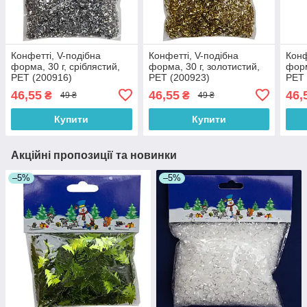
Конфетті, V-подібна
Конфетті, V-подібна
Конф
форма, 30 г, сріблястий,
форма, 30 г, золотистий,
форм
PET (200916)
PET (200923)
PET 
46,55
46,55
46,
₴
₴
49 ₴
49 ₴
Купити
Купити
Акційні пропозиції та новинки
–5%
–5%