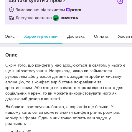
Що таке купити з Пром?
Замовлення під захистом
Доступна доставка
Опис
Характеристики
Доставка
Оплата
Умови 
Опис
Окрім того, що конфеті у нас асоціюються зі святом, у нього є
ще інші застосування. Наприклад, якщо ви займаєтеся
рукоділлям або у вашої дитини є завдання зробити листівку-
аплікацію, то з конфеті виріб стане яскравішим та
креативнішим. Або якщо ви знімаєте короткі відео і фото для
соціальних мереж, то ви можете використовувати його як
додатковий декор в контенті.
Як бачите, застосувань багато, а варіантів ще більше. У
нашому каталозі ви можете знайти конфеті різних розмірів,
кольорів і форм. Один з них точно втілить ваш задум у
реальність.
Вага: 30 г.