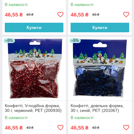
В наявності
В наявності
46,55
46,55
₴
₴
49 ₴
49 ₴
Купити
Купити
–5%
–5%
Конфетті, V-подібна форма,
Конфетті, довільна форма,
30 г, червоний, PET (200930)
30 г, синій, PET (201067)
В наявності
В наявності
46,55
46,55
₴
₴
49 ₴
49 ₴