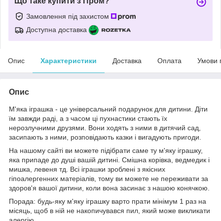
Що таке купити з Пром?
Замовлення під захистом
Доступна доставка
Опис
Характеристики
Доставка
Оплата
Умови 
Опис
М'яка іграшка - це універсальний подарунок для дитини. Діти
їм завжди раді, а з часом ці пухнастики стають їх
нерозлучними друзями. Вони ходять з ними в дитячий сад,
засипають з ними, розповідають казки і вигадують пригоди.
На нашому сайті ви можете підібрати саме ту м'яку іграшку,
яка припаде до душі вашій дитині. Смішна корівка, ведмедик і
мишка, левеня тд. Всі іграшки зроблені з якісних
гіпоалергенних матеріалів, тому ви можете не переживати за
здоров'я вашої дитини, коли вона засинає з нашою конячкою.
Порада: будь-яку м'яку іграшку варто прати мінімум 1 раз на
місяць, щоб в ній не накопичувався пил, який може викликати
алергію.