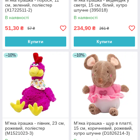
М'яка іграшка - порося, 11
М'яка іграшка - ведмедик у
см, зелений, поліестер
светрі, 15 см, білий, хутро
(X1722511-2)
штучне (395018)
В наявності
В наявності
51,30
234,90
₴
₴
57 ₴
261 ₴
Купити
Купити
–10%
–10%
М'яка іграшка - півник, 23 см,
М'яка іграшка - щур в платті,
рожевий, поліестер
15 см, коричневий, рожевий,
(M1521023-3)
хутро штучне (D1826214-3)