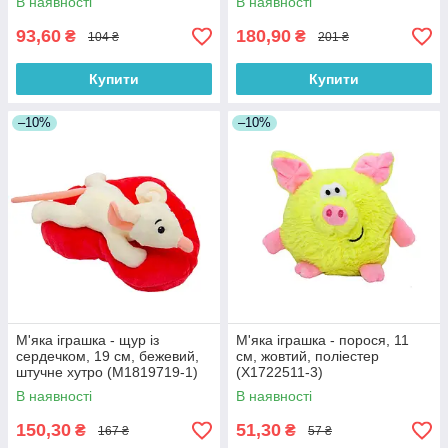
В наявності
В наявності
93,60
180,90
₴
₴
104 ₴
201 ₴
Купити
Купити
–10%
–10%
М'яка іграшка - щур із
М'яка іграшка - порося, 11
сердечком, 19 см, бежевий,
см, жовтий, поліестер
штучне хутро (M1819719-1)
(X1722511-3)
В наявності
В наявності
150,30
51,30
₴
₴
167 ₴
57 ₴