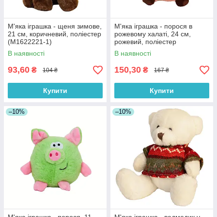
М'яка іграшка - щеня зимове,
М'яка іграшка - порося в
21 см, коричневий, поліестер
рожевому халаті, 24 см,
(M1622221-1)
рожевий, поліестер
(M1717424B-2)
В наявності
В наявності
93,60
150,30
₴
₴
104 ₴
167 ₴
Купити
Купити
–10%
–10%