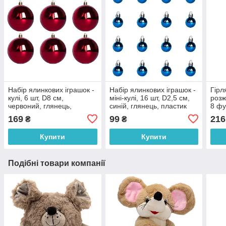
Набір ялинкових іграшок -
Набір ялинкових іграшок -
Гірл
кулі, 6 шт, D8 см,
міні-кулі, 16 шт, D2,5 см,
розж
червоний, глянець,
синій, глянець, пластик
8 фу
пластик (890834)
(890605)
різн
169
99
216
₴
₴
(350
Купити
Купити
Подібні товари компанії