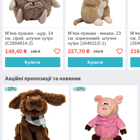
М'яка іграшка - щур, 14
М'яка іграшка - мишка, 23
М'як
см, сірий, штучне хутро
см, коричневий, штучне
см, 
(C1804814-2)
хутро (164611/2-1)
(164
149,40
227,70
216
₴
₴
166 ₴
253 ₴
Купити
Купити
Акційні пропозиції та новинки
–10%
–10%