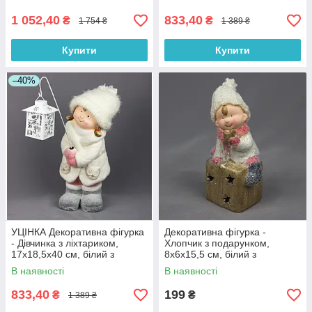
1 052,40
833,40
₴
₴
1 754 ₴
1 389 ₴
Купити
Купити
–40%
УЦІНКА Декоративна фігурка
Декоративна фігурка -
- Дівчинка з ліхтариком,
Хлопчик з подарунком,
17x18,5x40 см, білий з
8x6x15,5 см, білий з
рожевим, магнезія (920104)
рожевим, магнезія (920111)
В наявності
В наявності
833,40
199
₴
₴
1 389 ₴