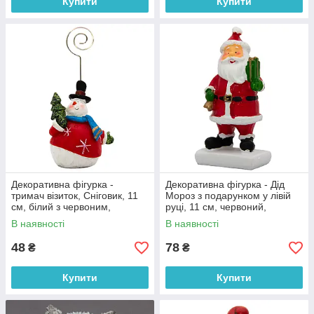
Купити
Купити
Декоративна фігурка -
Декоративна фігурка - Дід
тримач візиток, Сніговик, 11
Мороз з подарунком у лівій
см, білий з червоним,
руці, 11 см, червоний,
полістоун (022557-1)
полістоун (001552-1)
В наявності
В наявності
48
78
₴
₴
Купити
Купити