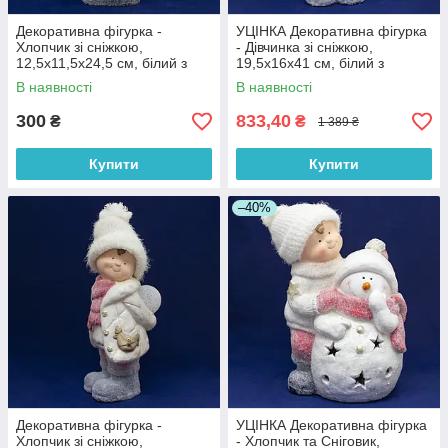
Декоративна фігурка -
УЦІНКА Декоративна фігурка
Хлопчик зі сніжкою,
- Дівчинка зі сніжкою,
12,5x11,5x24,5 см, білий з
19,5x16x41 см, білий з
рожевим, магнезія (920173)
рожевим, магнезія (920166)
В наявності
В наявності
300
833,40
₴
₴
1 389 ₴
Купити
Купити
–40%
Декоративна фігурка -
УЦІНКА Декоративна фігурка
Хлопчик зі сніжкою,
- Хлопчик та Сніговик,