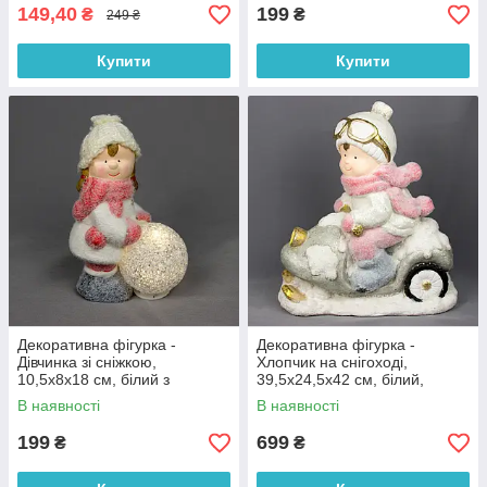
149,40
199
₴
₴
249 ₴
Купити
Купити
Декоративна фігурка -
Декоративна фігурка -
Дівчинка зі сніжкою,
Хлопчик на снігоході,
10,5x8x18 см, білий з
39,5x24,5x42 см, білий,
рожевим, магнезія (920227)
магнезія (920067)
В наявності
В наявності
199
699
₴
₴