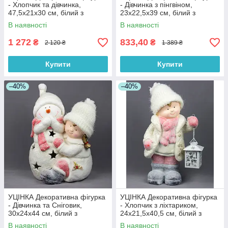
- Хлопчик та дівчинка,
- Дівчинка з пінгвіном,
47,5x21x30 см, білий з
23x22,5x39 см, білий з
рожевим, магнезія (920043)
рожевим, магнезія (920074)
В наявності
В наявності
1 272
833,40
₴
₴
2 120 ₴
1 389 ₴
Купити
Купити
–40%
–40%
УЦІНКА Декоративна фігурка
УЦІНКА Декоративна фігурка
- Дівчинка та Сніговик,
- Хлопчик з ліхтариком,
30x24x44 см, білий з
24x21,5x40,5 см, білий з
рожевим, магнезія (920081)
рожевим, магнезія (920098)
В наявності
В наявності