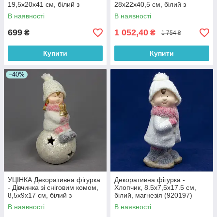
19,5x20x41 см, білий з
28x22x40,5 см, білий з
рожевим, магнезія (920159)
рожевим, магнезія (920142)
В наявності
В наявності
699
1 052,40
₴
₴
1 754 ₴
Купити
Купити
–40%
УЦІНКА Декоративна фігурка
Декоративна фігурка -
- Дівчинка зі сніговим комом,
Хлопчик, 8.5x7,5x17.5 см,
8,5x9x17 см, білий з
білий, магнезія (920197)
рожевим, магнезія (920128-
В наявності
В наявності
2)