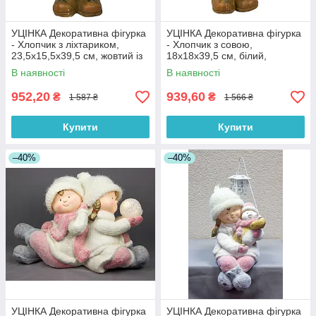
УЦІНКА Декоративна фігурка
УЦІНКА Декоративна фігурка
- Хлопчик з ліхтариком,
- Хлопчик з совою,
23,5x15,5x39,5 см, жовтий із
18x18x39,5 см, білий,
зеленим, магнезія (920012-1)
магнезія (920029-1)
В наявності
В наявності
952,20
939,60
₴
₴
1 587 ₴
1 566 ₴
Купити
Купити
–40%
–40%
УЦІНКА Декоративна фігурка
УЦІНКА Декоративна фігурка