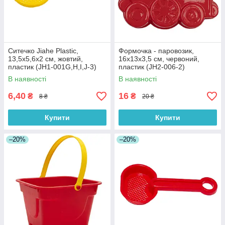
Ситечко Jiahe Plastic,
Формочка - паровозик,
13,5x5,6x2 см, жовтий,
16x13x3,5 см, червоний,
пластик (JH1-001G,H,I,J-3)
пластик (JH2-006-2)
В наявності
В наявності
6,40
16
₴
₴
8 ₴
20 ₴
Купити
Купити
–20%
–20%