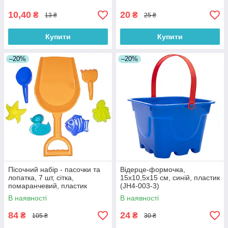
10,40
20
₴
₴
13 ₴
25 ₴
Купити
Купити
–20%
–20%
Пісочний набір - пасочки та
Відерце-формочка,
лопатка, 7 шт, сітка,
15x10,5x15 см, синій, пластик
помаранчевий, пластик
(JH4-003-3)
(DBS11026-2)
В наявності
В наявності
84
24
₴
₴
105 ₴
30 ₴