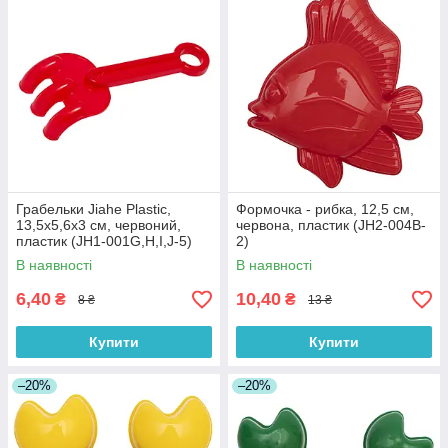
Грабельки Jiahe Plastic,
Формочка - рибка, 12,5 см,
13,5x5,6x3 см, червоний,
червона, пластик (JH2-004B-
пластик (JH1-001G,H,I,J-5)
2)
В наявності
В наявності
6,40
10,40
₴
₴
8 ₴
13 ₴
Купити
Купити
–20%
–20%