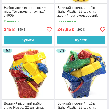
Набор дитячих іграшок для
Великий пісочний набір -
піску "Будівельна техніка"
Jiahe Plastic, 22 шт, сітка,
JH005
жовтий, різнокольоровий,
пластик (JH002)
В наявності
В наявності
245
247,95
₴
₴
350 ₴
261 ₴
Купити
Купити
–5%
–5%
Великий пісочний набір -
Великий пісочний набір -
Jiahe Plastic, 22 шт, сітка,
Jiahe Plastic, 22 шт, сітка,