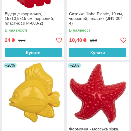
Відерце-формочка,
Ситечко Jiahe Plastic, 19 см,
15x10,5x15 см, червоний,
червоний, пластик (JH1-004-
пластик (JH4-003-2)
4)
В наявності
В наявності
24
10,40
₴
₴
30 ₴
13 ₴
Купити
Купити
–20%
–20%
Формочка - морська зірка,