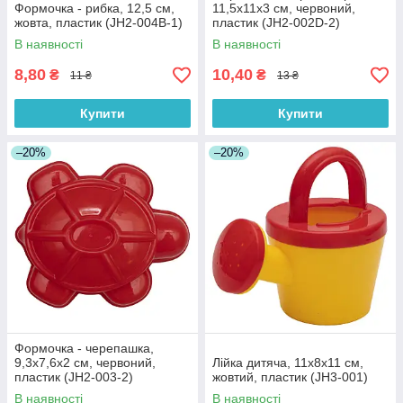
Формочка - рибка, 12,5 см,
11,5x11x3 см, червоний,
жовта, пластик (JH2-004B-1)
пластик (JH2-002D-2)
В наявності
В наявності
8,80
10,40
₴
₴
11 ₴
13 ₴
Купити
Купити
–20%
–20%
Формочка - черепашка,
9,3x7,6x2 см, червоний,
Лійка дитяча, 11x8x11 см,
пластик (JH2-003-2)
жовтий, пластик (JH3-001)
В наявності
В наявності