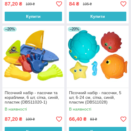
87,20
84
₴
₴
109 ₴
105 ₴
Купити
Купити
–20%
–20%
Пісочний набір - пасочки та
Пісочний набір - пасочки, 5
кораблики, 6 шт, сітка, синій,
шт, 6-24 см, сітка, синій,
пластик (DBS11020-1)
пластик (DBS11028)
В наявності
В наявності
87,20
66,40
₴
₴
109 ₴
83 ₴