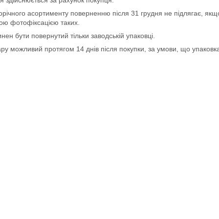
 здійснюється за рахунок покупця.
річного асортименту поверненню після 31 грудня не підлягає, якщо
ою фотофіксацією таких.
нен бути повернутий тільки заводській упаковці.
ру можливий протягом 14 днів після покупки, за умови, що упаковка